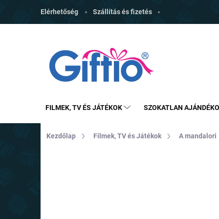
Ugrás
Elérhetőség
Szállítás és fizetés
a
fő
tartalomhoz
FILMEK, TV ÉS JÁTÉKOK
SZOKATLAN AJÁNDÉK
Kezdőlap
Filmek, TV és Játékok
A mandalori
MÁRKA:
CERDA
TOP ÁR