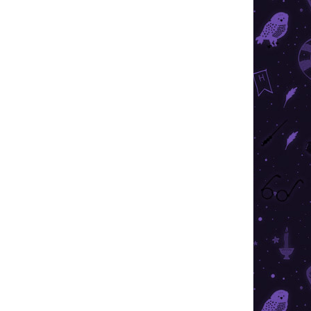
ÁRON
RAKTÁRON
2 DB)
(3 DB)
e -
Harry Potter - 3D puzzle -
Ron varázspálcával - 300
8 190 Ft
Kosárba