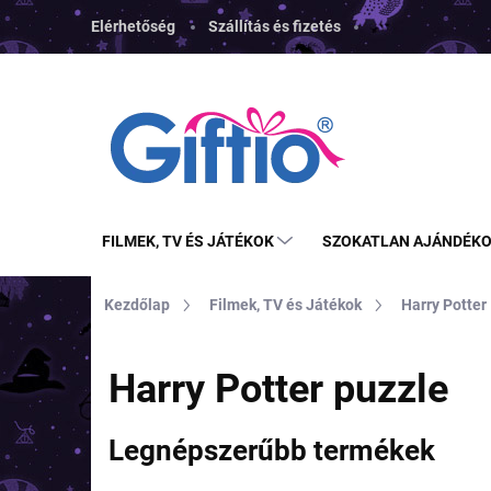
Ugrás
Elérhetőség
Szállítás és fizetés
a
fő
tartalomhoz
FILMEK, TV ÉS JÁTÉKOK
SZOKATLAN AJÁNDÉK
Kezdőlap
Filmek, TV és Játékok
Harry Potter
Harry Potter puzzle
Legnépszerűbb termékek