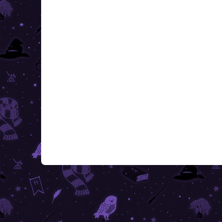
Harry Potter - puzzle
Har
Hollóhát - 500
iko
7 390 Ft
8 1
Kosárba