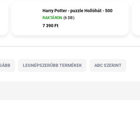
Harry Potter - puzzle Hollóhát - 500
RAKTÁRON
(6 DB)
7 390 Ft
GÁBB
LEGNÉPSZERŰBB TERMÉKEK
ABC SZERINT
TOP ÁR