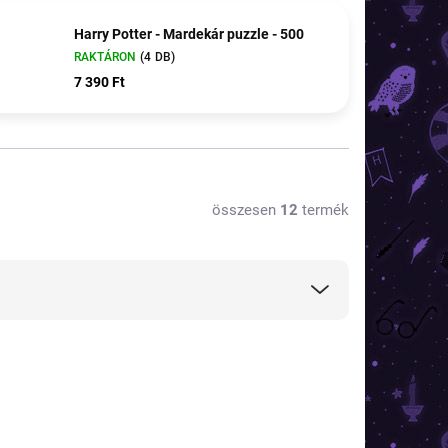
Harry Potter - Mardekár puzzle - 500
RAKTÁRON
(4 DB)
7 390 Ft
összesen
12
termék