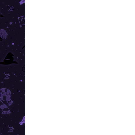
TOP ÁR
RAKTÁRON
(1 DB)
Harry Potter - 4D Mini
Har
Puzzle Knight Bus 130
puz
darab
7 3
10 190 Ft