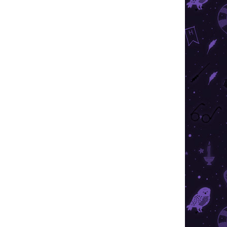
ÁRON
RAKTÁRON
4 DB)
(7 DB)
ár
Harry Potter - Mini 3D
puzzle - Repülő autó
3 490 Ft
Kosárba