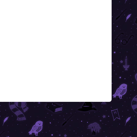
Harry Potter - Roxfort
Expressz puzzle - 1000 -
v2
8 190 Ft
Kosárba