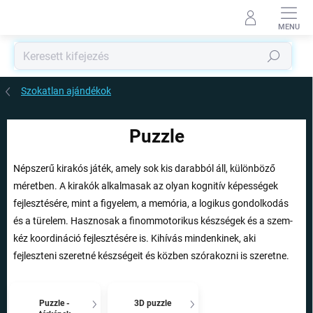
Ugrás
a
fő
tartalomhoz
Keresés
Szokatlan ajándékok
Puzzle
Népszerű kirakós játék, amely sok kis darabból áll, különböző
méretben. A kirakók alkalmasak az olyan kognitív képességek
fejlesztésére, mint a figyelem, a memória, a logikus gondolkodás
és a türelem. Hasznosak a finommotorikus készségek és a szem-
kéz koordináció fejlesztésére is. Kihívás mindenkinek, aki
fejleszteni szeretné készségeit és közben szórakozni is szeretne.
Puzzle -
3D puzzle