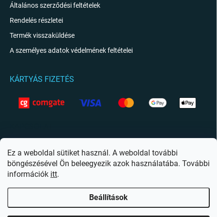
Általános szerződési feltételek
Rendelés részletei
Termék visszaküldése
A személyes adatok védelmének feltételei
KÁRTYÁS FIZETÉS
KAPCSOLAT
info
@
giftio.hu
Ez a weboldal sütiket használ. A weboldal további
böngészésével Ön beleegyezik azok használatába. További
https://www.facebook.com/giftiohu
információk
itt
.
Beállítások