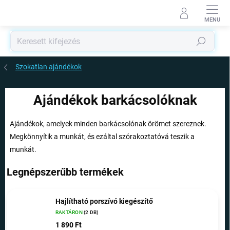
Ugrás
a
fő
tartalomhoz
Keresés
Szokatlan ajándékok
Ajándékok barkácsolóknak
Ajándékok, amelyek minden barkácsolónak örömet szereznek.
Megkönnyítik a munkát, és ezáltal szórakoztatóvá teszik a
munkát.
Legnépszerűbb termékek
Hajlítható porszívó kiegészítő
RAKTÁRON
(2 DB)
1 890 Ft