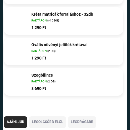
Kréta matricák forraláshoz - 32db
RAKTÁRON
(>10 DB)
1 290 Ft
Ovális növényi jelölők krétával
RAKTÁRON
(2 DB)
1 290 Ft
Szögbilincs
RAKTÁRON
(2 DB)
8 690 Ft
T
e
AJÁNLJUK
LEGOLCSÓBB ELÖL
LEGDRÁGÁBB
r