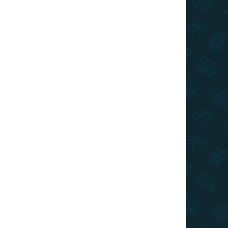
ÁRON
1 DB)