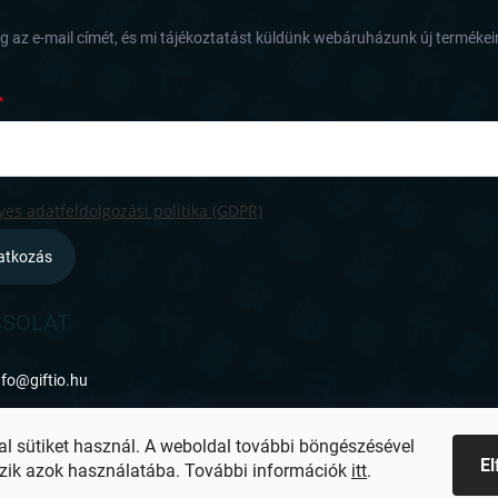
e
i
 az e-mail címét, és mi tájékoztatást küldünk webáruházunk új termékeir
es adatfeldolgozási politika (GDPR)
ratkozás
SOLAT
nfo
@
giftio.hu
ttps://www.facebook.com/giftiohu
al sütiket használ. A weboldal további böngészésével
E
zik azok használatába. További információk
itt
.