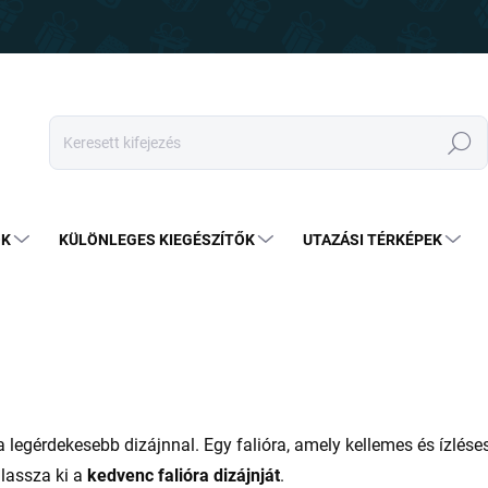
Keresés
OK
KÜLÖNLEGES KIEGÉSZÍTŐK
UTAZÁSI TÉRKÉPEK
 legérdekesebb dizájnnal. Egy falióra, amely kellemes és ízlé
lassza ki a
kedvenc falióra dizájnját
.