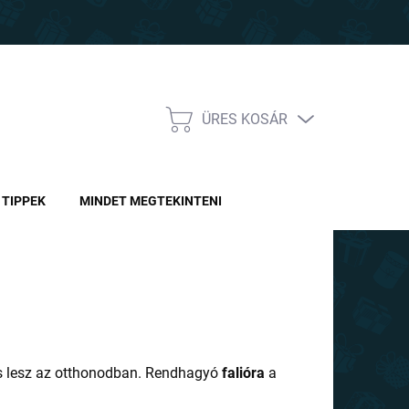
ÜRES KOSÁR
KOSÁR
TIPPEK
MINDET MEGTEKINTENI
ses lesz az otthonodban. Rendhagyó
falióra
a