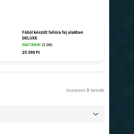
Fából készült falióra fej alakban
DELUXE
RAKTÁRON
(3 DB)
25 390 Ft
összesen
3
termék