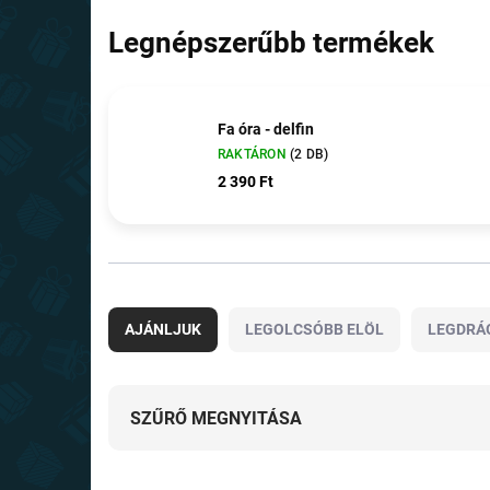
Legnépszerűbb termékek
Fa óra - delfin
RAKTÁRON
(2 DB)
2 390 Ft
T
e
AJÁNLJUK
LEGOLCSÓBB ELÖL
LEGDRÁ
r
m
é
k
SZŰRŐ MEGNYITÁSA
e
k
T
r