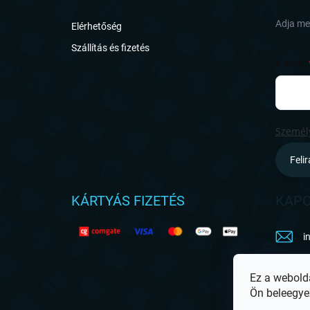
é
c
Adja meg
Elérhetőség
Szállítás és fizetés
E-MAIL
Személy
Feli
KÁRTYÁS FIZETÉS
KAPC
i
h
Ez a webold
Ön beleegye