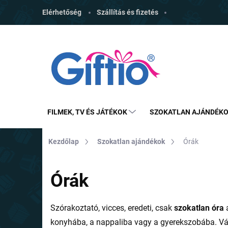
Ugrás
Elérhetőség
Szállítás és fizetés
a
fő
tartalomhoz
FILMEK, TV ÉS JÁTÉKOK
SZOKATLAN AJÁNDÉK
Kezdőlap
Szokatlan ajándékok
Órák
Órák
Szórakoztató, vicces, eredeti, csak
szokatlan óra
a
konyhába, a nappaliba vagy a gyerekszobába. Vá