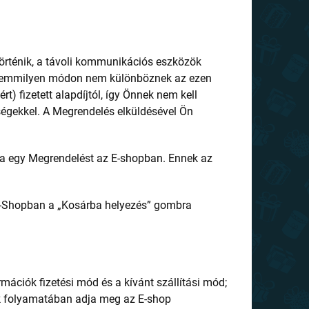
örténik, a távoli kommunikációs eszközök
n semmilyen módon nem különböznek az ezen
) fizetett alapdíjtól, így Önnek nem kell
tségekkel. A Megrendelés elküldésével Ön
ia egy Megrendelést az E-shopban. Ennek az
E-Shopban a „Kosárba helyezés” gombra
formációk fizetési mód és a kívánt szállítási mód;
k folyamatában adja meg az E-shop