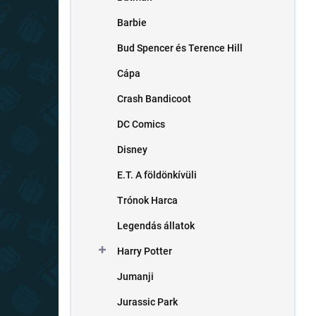
s
ó
Barbie
p
Bud Spencer és Terence Hill
a
n
Cápa
e
l
Crash Bandicoot
DC Comics
Disney
E.T. A földönkívüli
Trónok Harca
Legendás állatok
Harry Potter
Jumanji
Jurassic Park