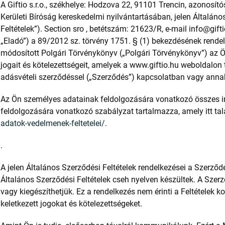
A Giftio s.r.o., székhelye: Hodzova 22, 91101 Trencin, azonosí
Kerületi Bíróság kereskedelmi nyilvántartásában, jelen Általáno
Feltételek”). Section sro , betétszám: 21623/R, e-mail info@gi
„Eladó”) a 89/2012 sz. törvény 1751. § (1) bekezdésének rend
módosított Polgári Törvénykönyv („Polgári Törvénykönyv”) az Ö
jogait és kötelezettségeit, amelyek a www.giftio.hu weboldalon
adásvételi szerződéssel („Szerződés”) kapcsolatban vagy annak
Az Ön személyes adatainak feldolgozására vonatkozó összes 
feldolgozására vonatkozó szabályzat tartalmazza, amely itt tal
adatok-vedelmenek-feltetelei/
.
.
A jelen Általános Szerződési Feltételek rendelkezései a Szerződ
Általános Szerződési Feltételek cseh nyelven készültek. A Szer
vagy kiegészíthetjük. Ez a rendelkezés nem érinti a Feltételek k
keletkezett jogokat és kötelezettségeket.