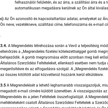
felhasználói felületén, és az árra, a szállítási árra és 
automatikusan megadásra kerülnek az Ön által kiválaszto
c)
Az Ön azonosító és kapcsolattartási adatai, amelyeket az Ár
Ön neve, vezetékneve, szállítási címe, telefonszáma és e-mail c
.
3.4.
A Megrendelés létrehozása során a Vevő a teljesítésig módo
ellenőrzés a „Megrendelés fizetési kötelezettséggel gomb meg
befejeződik. A gomb megnyomása előtt azonban meg kell erősíte
Általános Szerződési Feltételeket, ellenkező esetben nem tudja 
megerősítésre és az elfogadásra szolgál. A „Megrendelés fize
az összes kitöltött adat közvetlenül hozzánk kerül elküldésre.
3.5
A Megrendelését a lehető leghamarabb visszaigazoljuk, mi
megadott e-mail címére küldött üzenetben. A visszaigazolás az 
Megrendelés és a jelen Feltételek összefoglalóját. A Megrendel
mellékleteként csatolt Általános Szerződési Feltételek a Szerz