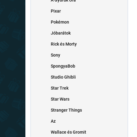
A Gyűrűk Ura
Pixar
Pokémon
Jóbarátok
Rick és Morty
Sony
SpongyaBob
Studio Ghibli
Star Trek
Star Wars
Stranger Things
Az
Wallace és Gromit