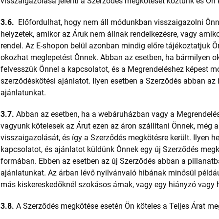
visszaigazolása jelenti a Szerződés megkötését köztünk és Ön 
3.6.
Előfordulhat, hogy nem áll módunkban visszaigazolni Önne
helyzetek, amikor az Áruk nem állnak rendelkezésre, vagy amiko
rendel. Az E-shopon belül azonban mindig előre tájékoztatjuk 
okozhat meglepetést Önnek. Abban az esetben, ha bármilyen ok
felvesszük Önnel a kapcsolatot, és a Megrendeléshez képest 
szerződéskötési ajánlatot. Ilyen esetben a Szerződés abban az 
ajánlatunkat.
3.7.
Abban az esetben, ha a webáruházban vagy a Megrendelésb
vagyunk kötelesek az Árut ezen az áron szállítani Önnek, még
visszaigazolását, és így a Szerződés megkötésre került. Ilyen 
kapcsolatot, és ajánlatot küldünk Önnek egy új Szerződés meg
formában. Ebben az esetben az új Szerződés abban a pillanatba
ajánlatunkat. Az árban lévő nyilvánvaló hibának minősül példáu
más kiskereskedőknél szokásos árnak, vagy egy hiányzó vagy 
3.8.
A Szerződés megkötése esetén Ön köteles a Teljes Árat meg