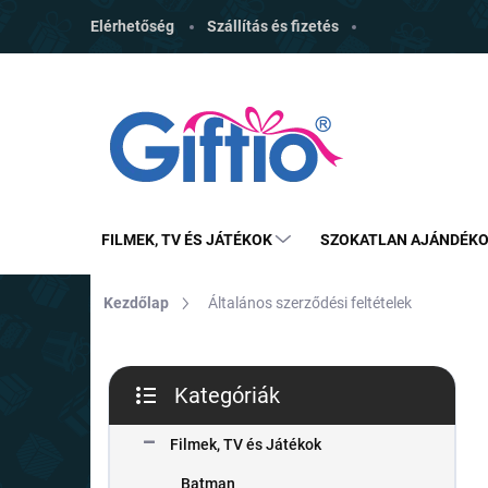
Ugrás
Elérhetőség
Szállítás és fizetés
a
fő
tartalomhoz
FILMEK, TV ÉS JÁTÉKOK
SZOKATLAN AJÁNDÉK
Kezdőlap
Általános szerződési feltételek
O
Kategóriák
l
Kategóriák
d
átugrása
a
Filmek, TV és Játékok
l
Batman