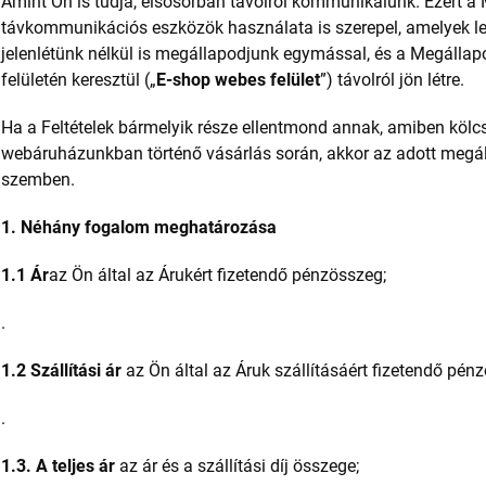
Amint Ön is tudja, elsősorban távolról kommunikálunk. Ezért 
távkommunikációs eszközök használata is szerepel, amelyek lehe
jelenlétünk nélkül is megállapodjunk egymással, és a Megállap
felületén keresztül („
E-shop webes felület
”) távolról jön létre.
Ha a Feltételek bármelyik része ellentmond annak, amiben köl
webáruházunkban történő vásárlás során, akkor az adott megáll
szemben.
1. Néhány fogalom meghatározása
1.1 Ár
az Ön által az Árukért fizetendő pénzösszeg;
.
1.2 Szállítási ár
az Ön által az Áruk szállításáért fizetendő pénz
.
1.3. A teljes ár
az ár és a szállítási díj összege;