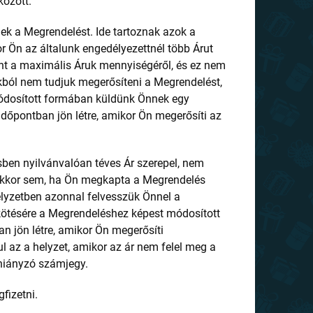
között.
k a Megrendelést. Ide tartoznak azok a
r Ön az általunk engedélyezettnél több Árut
Önt a maximális Áruk mennyiségéről, és ez nem
ból nem tudjuk megerősíteni a Megrendelést,
módosított formában küldünk Önnek egy
időpontban jön létre, amikor Ön megerősíti az
en nyilvánvalóan téves Ár szerepel, nem
 akkor sem, ha Ön megkapta a Megrendelés
helyzetben azonnal felvesszük Önnel a
kötésére a Megrendeléshez képest módosított
n jön létre, amikor Ön megerősíti
l az a helyzet, amikor az ár nem felel meg a
hiányzó számjegy.
fizetni.