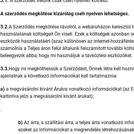
3.1.
A szerződés Velünk csak cseh nyelven köthető.
A szerződés megkötése kizárólag cseh nyelven lehetséges.
3.2.
A Szerződés megkötése távolról, a webáruházon keresztül t
használatának költségeit Ön viseli. Ezek a költségek azonba
eszközök használatáért (azaz különösen az internet-hozzáférésért
számolnia a Teljes áron felül általunk felszámított további köl
beleegyezik abba, hogy mi használjuk a távközlési eszközöket.
3.3.
Hogy mi megköthessük a Szerződést, Önnek létre kell hozn
ajánlatnak a következő információkat kell tartalmaznia:
a)
a megvásárolni kívánt Árukra vonatkozó információkat (az 
kattintva jelzi a megvásárolni kívánt árukat);
.
b)
Az árra, a szállítási árra, a teljes árra vonatkozó in
ezeket az információkat a megrendelés létrehozásána