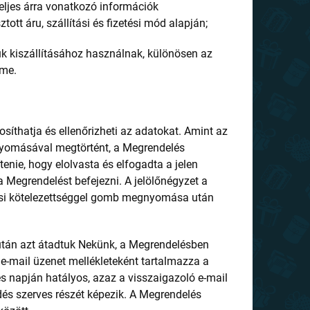
a teljes árra vonatkozó információk
tt áru, szállítási és fizetési mód alapján;
uk kiszállításához használnak, különösen az
íme.
síthatja és ellenőrizheti az adatokat. Amint az
nyomásával megtörtént, a Megrendelés
nie, hogy elolvasta és elfogadta a jelen
a Megrendelést befejezni. A jelölőnégyzet a
tési kötelezettséggel gomb megnyomása után
után azt átadtuk Nekünk, a Megrendelésben
e-mail üzenet mellékleteként tartalmazza a
és napján hatályos, azaz a visszaigazoló e-mail
ődés szerves részét képezik. A Megrendelés