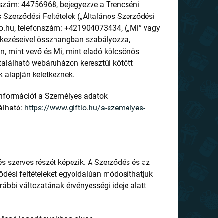
tószám: 44756968, bejegyezve a Trencséni
s Szerződési Feltételek („Általános Szerződési
ftio.hu, telefonszám: +421904073434, („Mi” vagy
elkezéseivel összhangban szabályozza,
n, mint vevő és Mi, mint eladó kölcsönös
 található webáruházon keresztül kötött
 alapján keletkeznek.
információt a Személyes adatok
álható:
https://www.giftio.hu/a-szemelyes-
és szerves részét képezik. A Szerződés és az
ződési feltételeket egyoldalúan módosíthatjuk
orábbi változatának érvényességi ideje alatt