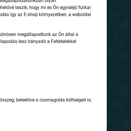
a Megállapodásunkban olyan
tővé teszik, hogy mi és Ön egyidejű fizikai
odás így az E-shop környezetben, a weboldal
csönösen megállapodtunk az Ön által a
apodás lesz irányadó a Feltételekkel
összeg, beleértve a csomagolás költségeit is;