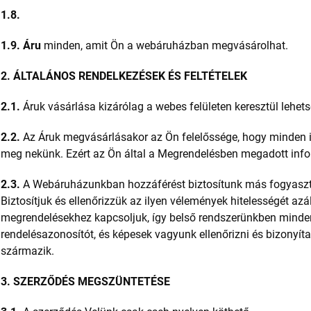
1.8.
1.9. Áru
minden, amit Ön a webáruházban megvásárolhat.
2. ÁLTALÁNOS RENDELKEZÉSEK ÉS FELTÉTELEK
2.1.
Áruk vásárlása kizárólag a webes felületen keresztül lehet
2.2.
Az Áruk megvásárlásakor az Ön felelőssége, hogy minden 
meg nekünk. Ezért az Ön által a Megrendelésben megadott infor
2.3.
A Webáruházunkban hozzáférést biztosítunk más fogyasztók
Biztosítjuk és ellenőrizzük az ilyen vélemények hitelességét az
megrendelésekhez kapcsoljuk, így belső rendszerünkben minde
rendelésazonosítót, és képesek vagyunk ellenőrizni és bizonyít
származik.
3. SZERZŐDÉS MEGSZÜNTETÉSE