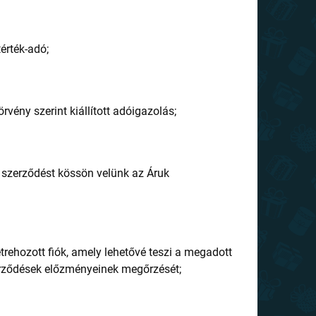
érték-adó;
örvény szerint kiállított adóigazolás;
y szerződést kössön velünk az Áruk
trehozott fiók, amely lehetővé teszi a megadott
erződések előzményeinek megőrzését;