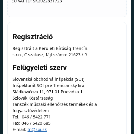
EU VAT ID: SK2022831723
Regisztráció
Regisztrált a Kerületi Bíróság Trenčín.
s.r.o., C szakasz, fájl száma: 21623 / R
Felügyeleti szerv
Slovenská obchodná inšpekcia (SOI)
Inšpektorát SOI pre Trenčiansky kraj
Sládkovičova 11, 971 01 Prievidza 1
Szlovák Köztársaság
Tanszék műszaki ellenőrzés termékek és a
fogyasztóvédelem
Tel.: 046 / 5422 771
Fax: 046 / 5420 685
E-mail:
tn@soi.sk