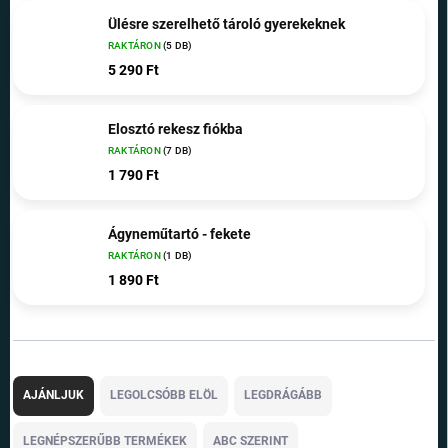
Ülésre szerelhető tároló gyerekeknek
RAKTÁRON
(5 DB)
5 290 Ft
Elosztó rekesz fiókba
RAKTÁRON
(7 DB)
1 790 Ft
Ágyneműtartó - fekete
RAKTÁRON
(1 DB)
1 890 Ft
T
e
AJÁNLJUK
LEGOLCSÓBB ELÖL
LEGDRÁGÁBB
r
m
LEGNÉPSZERŰBB TERMÉKEK
ABC SZERINT