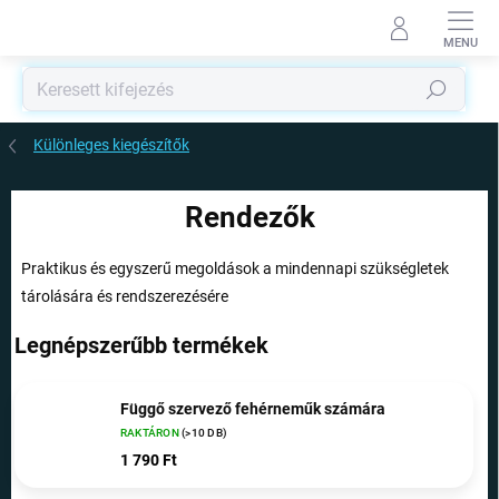
Ugrás
a
fő
tartalomhoz
Keresés
Különleges kiegészítők
Rendezők
Praktikus és egyszerű megoldások a mindennapi szükségletek
tárolására és rendszerezésére
Legnépszerűbb termékek
Függő szervező fehérneműk számára
RAKTÁRON
(>10 DB)
1 790 Ft