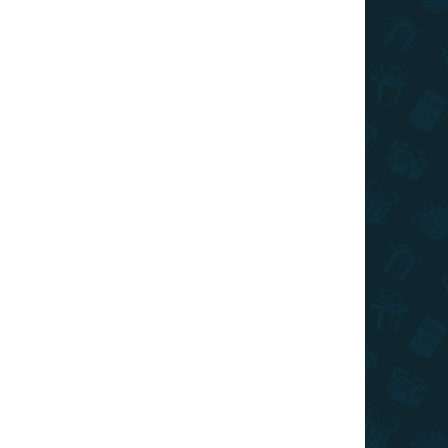
ÁRON
RAKTÁRON
0 DB)
(>10 DB)
Harry Potter - toll szett
Deluxe Harry Potter
3 690 Ft
Kosárba