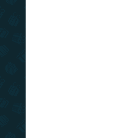
(>10 DB)
Puzzle 1500 - Világtérkép
Szí
din
5 090 Ft
9 9
Kosárba
TIPP
TIPP
TOP ÁR