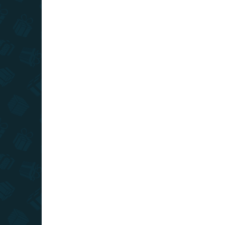
TIPP
TIPP
KIFUTÓ
TOP ÁR
TOP ÁR
RAKTÁRON
(>10 DB)
Harry Potter - Adventi
Har
naptár - kiegészítők és
Ma
ékszerek Deluxe
5 8
41 190 Ft