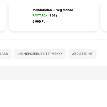
Mandalorian - üveg Mando
RAKTÁRON
(8 DB)
6 990 Ft
GÁBB
LEGNÉPSZERŰBB TERMÉKEK
ABC SZERINT
TIPP