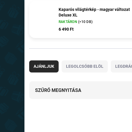
Kaparós világtérkép - magyar változat
Deluxe XL
RAKTÁRON
(>10 DB)
6 490 Ft
T
e
AJÁNLJUK
LEGOLCSÓBB ELÖL
LEGDRÁ
r
m
é
k
SZŰRŐ MEGNYITÁSA
e
k
T
r
e
e
TIPP
TIPP
r
n
m
d