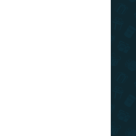
ÁRON
RAKTÁRON
0 DB)
(1 DB)
Minecraft - kártya szett
2 990 Ft
Kosárba
TIPP
TOP ÁR