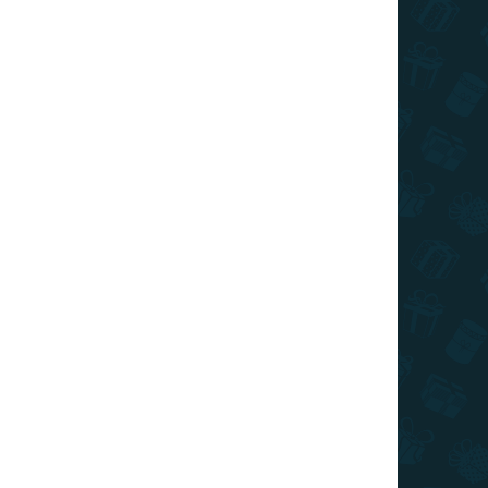
TIPP
TOP ÁR
ÁRON
RAKTÁRON
6 DB)
(10 DB)
Puzzle 1500 - Szlovákia
térképe
5 090 Ft