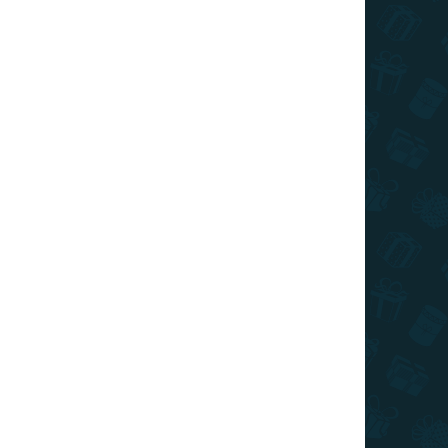
0 DB)
(>10 DB)
Harry Potter - Griffendél
2db
5 190 Ft
Kosárba
TIPP
TOP ÁR