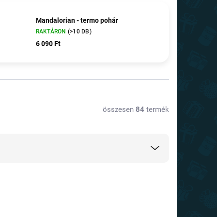
Mandalorian - termo pohár
RAKTÁRON
(>10 DB)
6 090 Ft
összesen
84
termék
TIPP
TOP ÁR