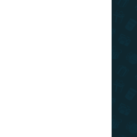
ÁRON
RAKTÁRON
0 DB)
(>10 DB)
kép
Harry Potter - párna
Harry, Ron és Hermione
40x40
1 090 Ft
Kosárba