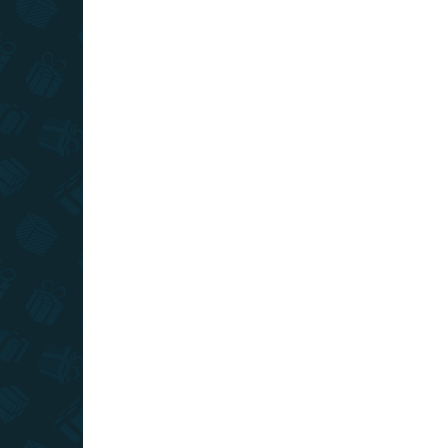
RAKTÁRON
(>10 DB)
Harry Potter - törülköző
Har
Rokfort
Rok
6 490 Ft
8 1
Kosárba