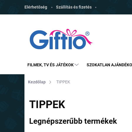
Ugrás
Elérhetőség
Szállítás és fizetés
a
fő
tartalomhoz
FILMEK, TV ÉS JÁTÉKOK
SZOKATLAN AJÁNDÉK
Kezdőlap
TIPPEK
TIPPEK
Legnépszerűbb termékek