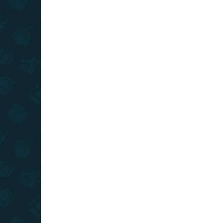
RAKTÁRON
(>10 DB)
Kulcstartó házikó - Te és
Har
Én
Hu
4 390 Ft
7 3
Kosárba
TIPP
TIPP
TOP ÁR
TOP ÁR