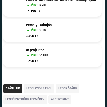
RAKTÁRON
(3 DB)
14 190 Ft
Persely - Űrhajós
RAKTÁRON
(6 DB)
3 490 Ft
Űr projektor
RAKTÁRON
(>10 DB)
1 590 Ft
T
e
AJÁNLJUK
LEGOLCSÓBB ELÖL
LEGDRÁGÁBB
r
m
LEGNÉPSZERŰBB TERMÉKEK
ABC SZERINT
é