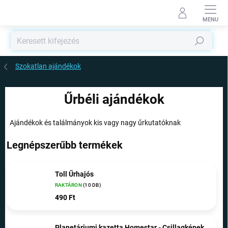
Ugrás
a
fő
tartalomhoz
Keresés
Szokatlan ajándékok
Űrbéli ajándékok
Ajándékok és találmányok kis vagy nagy űrkutatóknak
Legnépszerűbb termékek
Toll Űrhajós
RAKTÁRON
(10 DB)
490 Ft
Planetáriumi kazetta Homestar - Csillagképek