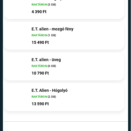
RAKTÁRON
(3 DB)
4 390 Ft
E.T. alien - mozgó fény
RAKTÁRON
(1 DB)
15 490 Ft
E.T. alien - üveg
RAKTÁRON
(6 DB)
10 790 Ft
E.T. Alien - Hógolyó
RAKTÁRON
(2 DB)
13 590 Ft
T