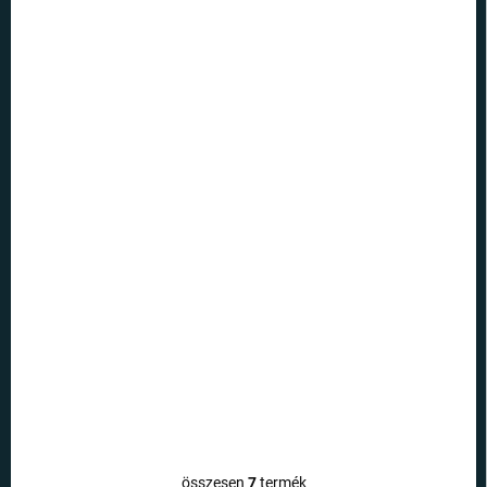
RAKTÁRON
(3 DB)
E.T. alien - világító bögre
4 690 Ft
Kosárba
összesen
7
termék