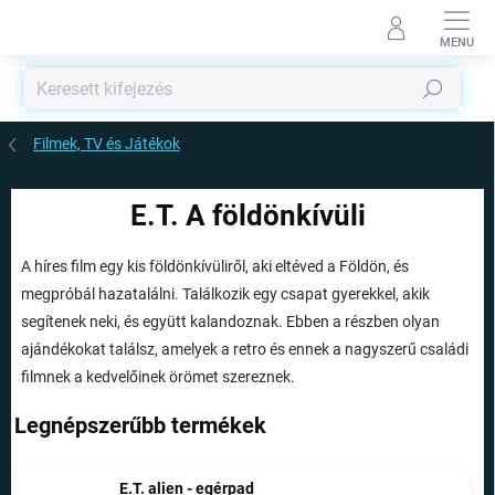
Ugrás
a
fő
tartalomhoz
Keresés
Filmek, TV és Játékok
E.T. A földönkívüli
A híres film egy kis földönkívüliről, aki eltéved a Földön, és
megpróbál hazatalálni. Találkozik egy csapat gyerekkel, akik
segítenek neki, és együtt kalandoznak. Ebben a részben olyan
ajándékokat találsz, amelyek a retro és ennek a nagyszerű családi
filmnek a kedvelőinek örömet szereznek.
Legnépszerűbb termékek
E.T. alien - egérpad