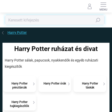
Ugrás
a
fő
tartalomhoz
Keresés
Harry Potter
Harry Potter ruházat és divat
Harry Potter sálak, papucsok, nyakkendők és egyéb ruházati
kiegészítők
Harry Potter
Harry Potter órák
Harry Potter
pénztárcák
táskák
Harry Potter
hajkiegészítők