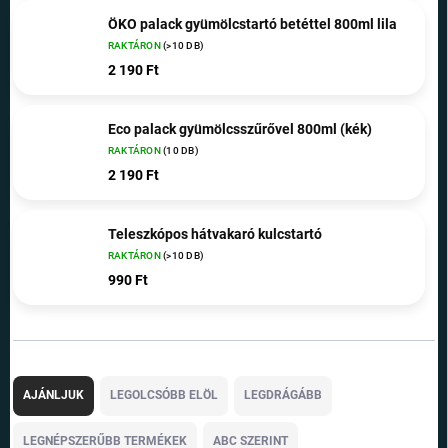
ÖKO palack gyümölcstartó betéttel 800ml lila
RAKTÁRON
(>10 DB)
2 190 Ft
Eco palack gyümölcsszűrővel 800ml (kék)
RAKTÁRON
(10 DB)
2 190 Ft
Teleszkópos hátvakaró kulcstartó
RAKTÁRON
(>10 DB)
990 Ft
T
e
AJÁNLJUK
LEGOLCSÓBB ELÖL
LEGDRÁGÁBB
r
m
LEGNÉPSZERŰBB TERMÉKEK
ABC SZERINT