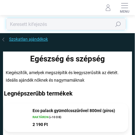
Ugrás
a
fő
tartalomhoz
Keresés
Szokatlan ajándékok
Egészség és szépség
Kiegészítők, amelyek megszépítik és leegyszerűsítik az életét.
Ideális ajándék nőknek és nagymamáknak
Legnépszerűbb termékek
Eco palack gyümölcsszűrővel 800ml (piros)
RAKTÁRON
(>10 DB)
2 190 Ft