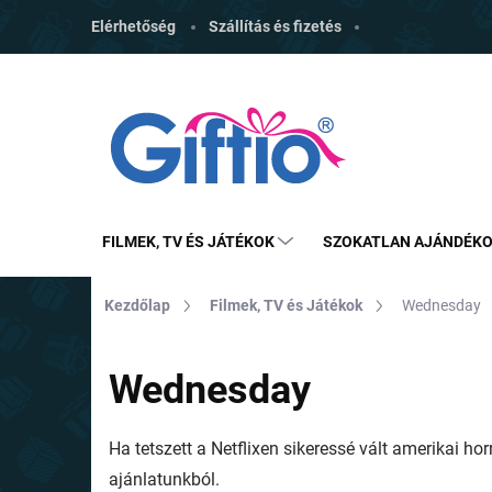
Ugrás
Elérhetőség
Szállítás és fizetés
a
fő
tartalomhoz
FILMEK, TV ÉS JÁTÉKOK
SZOKATLAN AJÁNDÉK
Kezdőlap
Filmek, TV és Játékok
Wednesday
Wednesday
Ha tetszett a Netflixen sikeressé vált amerikai h
ajánlatunkból.