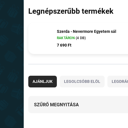
Legnépszerűbb termékek
Szerda - Nevermore Egyetem sál
RAKTÁRON
(4 DB)
7 690 Ft
T
e
AJÁNLJUK
LEGOLCSÓBB ELÖL
LEGDRÁ
r
m
é
k
SZŰRŐ MEGNYITÁSA
e
k
T
r