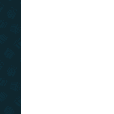
TOP ÁR
TOP ÁR
RAKTÁRON
(2 DB)
Szerda - üveg - kék
Sze
8 090 Ft
6 8