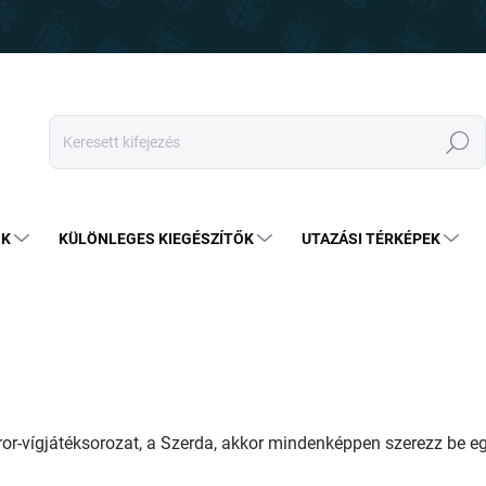
Keresés
OK
KÜLÖNLEGES KIEGÉSZÍTŐK
UTAZÁSI TÉRKÉPEK
orror-vígjátéksorozat, a Szerda, akkor mindenképpen szerezz be eg