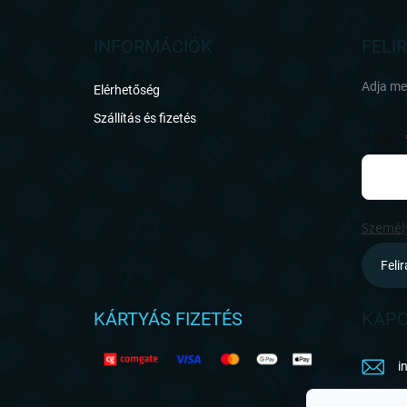
á
b
l
INFORMÁCIÓK
FELI
é
c
Adja meg
Elérhetőség
Szállítás és fizetés
E-MAIL
Személy
Feli
KÁRTYÁS FIZETÉS
KAPC
i
h