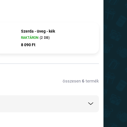
Szerda - üveg - kék
RAKTÁRON
(2 DB)
8 090 Ft
összesen
6
termék