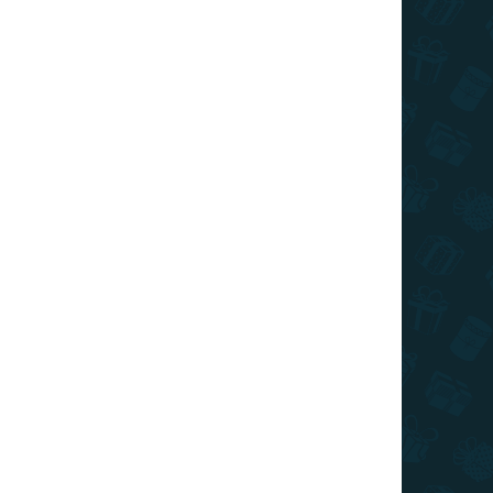
ÁRON
RAKTÁRON
0 DB)
(5 DB)
Szerda - sapka - szürke
8 690 Ft
Kosárba