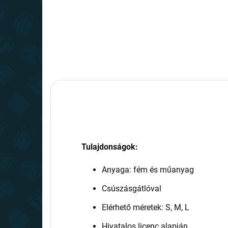
Tulajdonságok:
Anyaga: fém és műanyag
Csúszásgátlóval
Elérhető méretek: S, M, L
Hivatalos licenc alapján