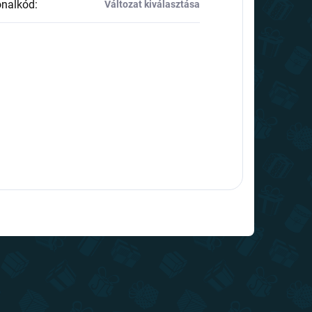
onalkód
:
Változat kiválasztása