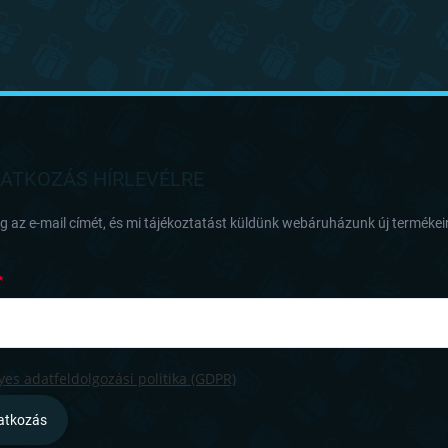
RATKOZÁS HÍRLEVÉLRE
 az e-mail címét, és mi tájékoztatást küldünk webáruházunk új termékeir
es adatfeldolgozási politika (GDPR)
ratkozás