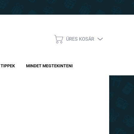
ÜRES KOSÁR
KOSÁR
TIPPEK
MINDET MEGTEKINTENI
90 Ft
-tól
A