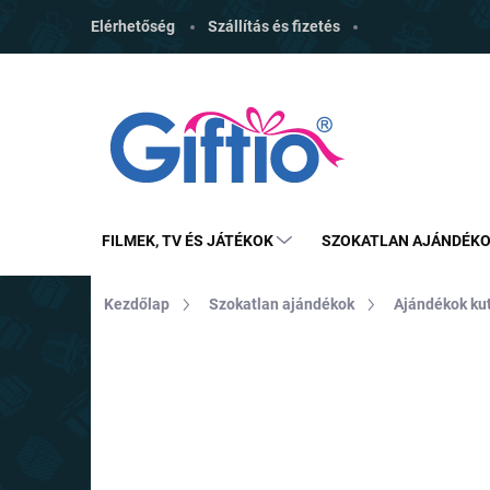
Ugrás
Elérhetőség
Szállítás és fizetés
a
fő
tartalomhoz
FILMEK, TV ÉS JÁTÉKOK
SZOKATLAN AJÁNDÉK
Kezdőlap
Szokatlan ajándékok
Ajándékok ku
MÁRKA:
CERDA