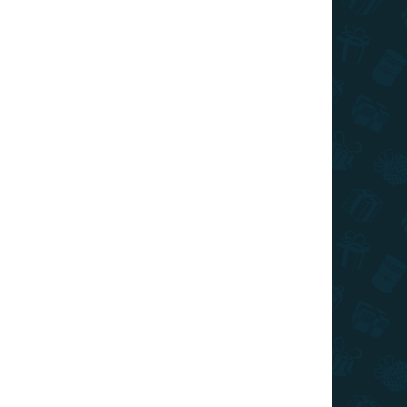
ZAT KIVÁLASZTÁSA
SZÁLLÍTÁSI LEHETŐSÉGEK
Hozzáadás a kosárhoz
e számára a legendás Star Wars motívumával.
KÉRDÉS