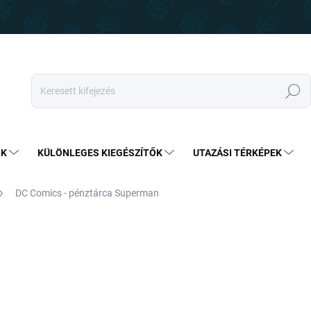
Keresés
OK
KÜLÖNLEGES KIEGÉSZÍTŐK
UTAZÁSI TÉRKÉPEK
DC Comics - pénztárca Superman
7 790 Ft
6 490 