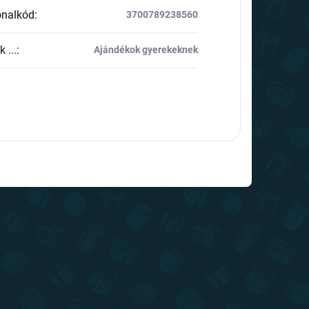
onalkód
:
3700789238560
 ...
:
Ajándékok gyerekeknek