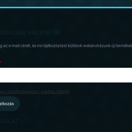
RATKOZÁS HÍRLEVÉLRE
 az e-mail címét, és mi tájékoztatást küldünk webáruházunk új termékeir
es adatfeldolgozási politika (GDPR)
ratkozás
SOLAT