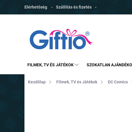
Ugrás
Elérhetőség
Szállítás és fizetés
a
fő
tartalomhoz
FILMEK, TV ÉS JÁTÉKOK
SZOKATLAN AJÁNDÉK
Kezdőlap
Filmek, TV és Játékok
DC Comics
MÁRKA:
ABYSSE
TOP ÁR