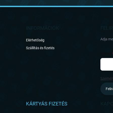
L
á
b
l
INFORMÁCIÓK
FELI
é
c
Adja meg
Elérhetőség
Szállítás és fizetés
E-MAIL
Személy
Feli
KÁRTYÁS FIZETÉS
KAPC