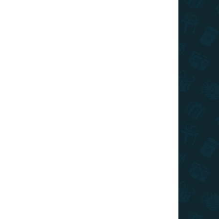
026
SZÁLLÍTÁSI LEHETŐSÉGEK
Hozzáadás a kosárhoz
hetetlen Superman motívumával - hiszen ki
an?
KÉRDÉS