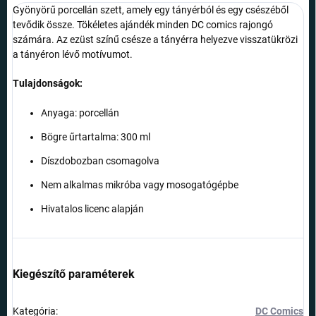
Gyönyörű porcellán szett, amely egy tányérból és egy csészéből
tevődik össze. Tökéletes ajándék minden DC comics rajongó
számára. Az ezüst színű csésze a tányérra helyezve visszatükrözi
a tányéron lévő motívumot.
Tulajdonságok:
Anyaga: porcellán
Bögre űrtartalma: 300 ml
Díszdobozban csomagolva
Nem alkalmas mikróba vagy mosogatógépbe
Hivatalos licenc alapján
Kiegészítő paraméterek
Kategória
:
DC Comics