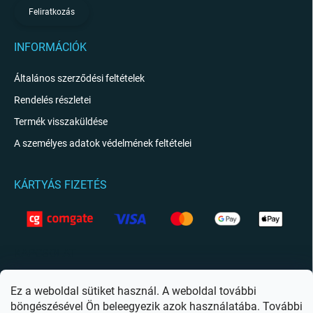
Feliratkozás
INFORMÁCIÓK
Általános szerződési feltételek
Rendelés részletei
Termék visszaküldése
A személyes adatok védelmének feltételei
KÁRTYÁS FIZETÉS
KAPCSOLAT
info
@
giftio.hu
Ez a weboldal sütiket használ. A weboldal további
böngészésével Ön beleegyezik azok használatába. További
https://www.facebook.com/giftiohu