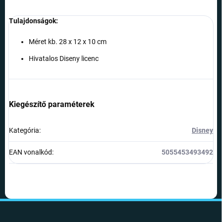
Tulajdonságok:
Méret kb. 28 x 12 x 10 cm
Hivatalos Diseny licenc
Kiegészítő paraméterek
Kategória
:
Disney
EAN vonalkód
:
5055453493492
L
á