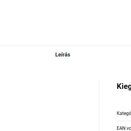
Leírás
Kie
Kategó
EAN v