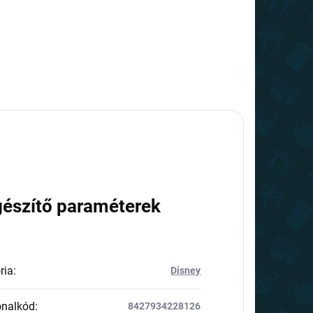
gészítő paraméterek
ria
:
Disney
onalkód
:
8427934228126