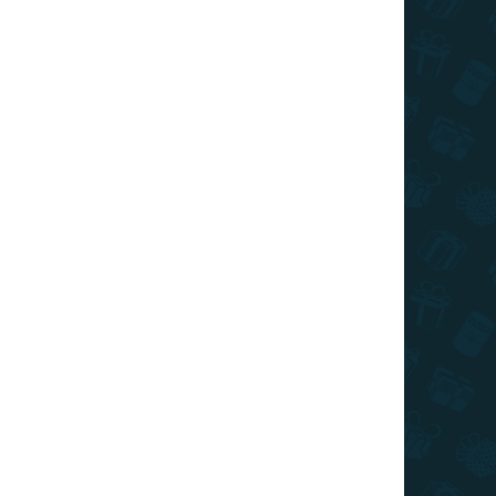
026
SZÁLLÍTÁSI LEHETŐSÉGEK
Hozzáadás a kosárhoz
al ellátott nagyszerű hátizsák, amely minden
KÉRDÉS