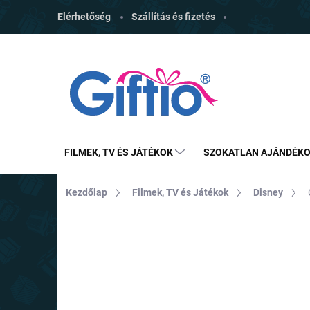
Ugrás
Elérhetőség
Szállítás és fizetés
a
fő
tartalomhoz
FILMEK, TV ÉS JÁTÉKOK
SZOKATLAN AJÁNDÉK
Kezdőlap
Filmek, TV és Játékok
Disney
MÁRKA:
CERDA