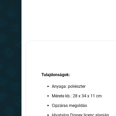
Tulajdonságok:
Anyaga: poliészter
Mérete kb.: 28 x 34 x 11 cm
Cipzáras megoldás
Hivatalos Disney licenc alapján