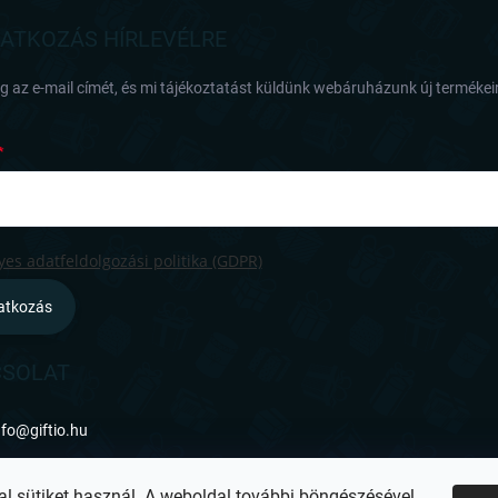
RATKOZÁS HÍRLEVÉLRE
 az e-mail címét, és mi tájékoztatást küldünk webáruházunk új termékeir
es adatfeldolgozási politika (GDPR)
ratkozás
SOLAT
nfo
@
giftio.hu
ttps://www.facebook.com/giftiohu
al sütiket használ. A weboldal további böngészésével