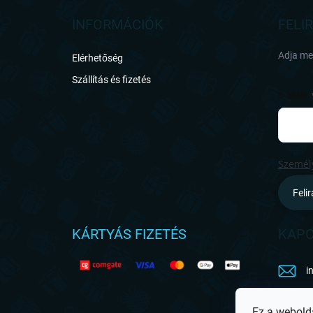
b
l
INFORMÁCIÓK
FELI
é
c
Adja meg
Elérhetőség
Szállítás és fizetés
E-MAIL
Személy
Feli
KÁRTYÁS FIZETÉS
KAPC
i
h
Ez a webold