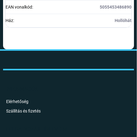
EAN vonalkód
:
5055453486890
Ház
:
Hollóhát
L
á
b
l
é
c
INFORMÁCIÓK
Elérhetőség
Szállítás és fizetés
FELIRATKOZÁS HÍRLEVÉLRE