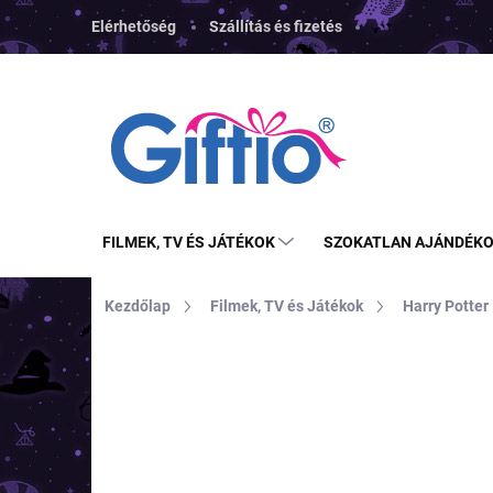
Ugrás
Elérhetőség
Szállítás és fizetés
a
fő
tartalomhoz
FILMEK, TV ÉS JÁTÉKOK
SZOKATLAN AJÁNDÉK
Kezdőlap
Filmek, TV és Játékok
Harry Potter
MÁRKA:
HALFMOONBAY