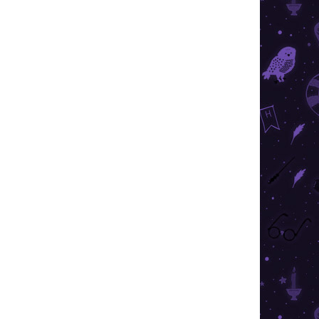
026
SZÁLLÍTÁSI LEHETŐSÉGEK
Hozzáadás a kosárhoz
3/4 vágány mágikus motívumával, amely
het minden igazi Harry Potter rajongó számára.
KÉRDÉS