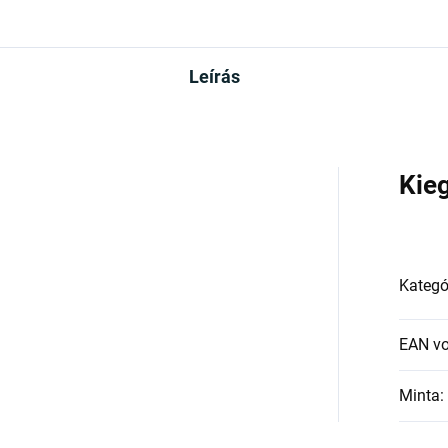
Leírás
Kie
Kategó
EAN v
Minta
: