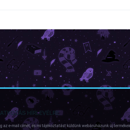
RATKOZÁS HÍRLEVÉLRE
 az e-mail címét, és mi tájékoztatást küldünk webáruházunk új termékeir