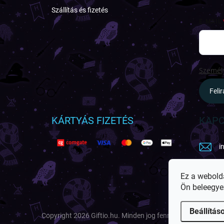
Szállítás és fizetés
E-MAIL
Személy
Feli
KÁRTYÁS FIZETÉS
KAPC
i
h
Ez a webold
Ön beleegye
Beállítás
Copyright 2026
Giftio.hu
. Minden jog fenntartva.
Süti beál