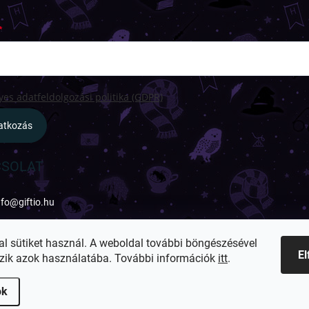
es adatfeldolgozási politika (GDPR)
ratkozás
SOLAT
nfo
@
giftio.hu
ttps://www.facebook.com/giftiohu
al sütiket használ. A weboldal további böngészésével
E
zik azok használatába. További információk
itt
.
ok
lítások szerkesztése