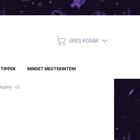
ÜRES KOSÁR
KOSÁR
TIPPEK
MINDET MEGTEKINTENI
vágány - v2