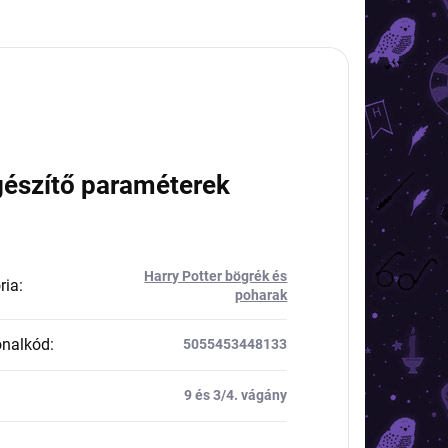
gészítő paraméterek
Harry Potter bögrék és
ria
:
poharak
onalkód
:
5055453448133
9 és 3/4. vágány