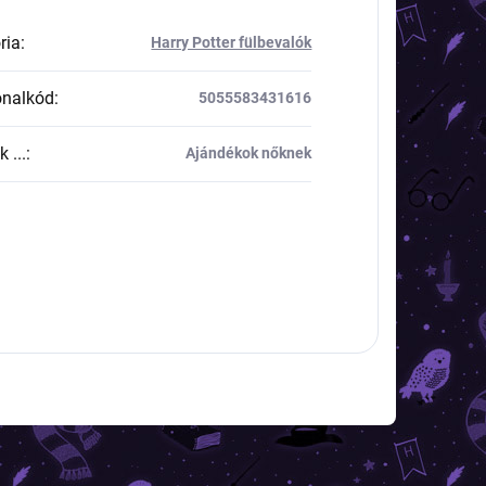
ria
:
Harry Potter fülbevalók
onalkód
:
5055583431616
 ...
:
Ajándékok nőknek