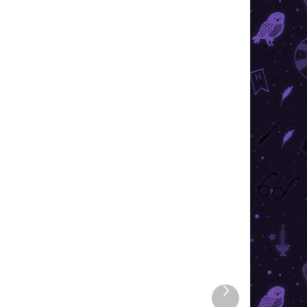
Következő
ÁRON
RAKTÁRON
termék