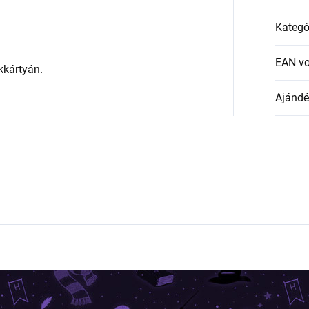
Kategó
EAN v
kkártyán.
Ajándék