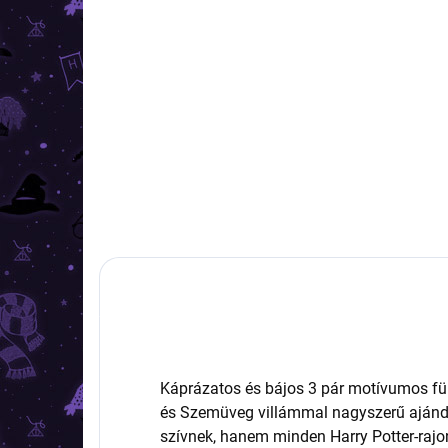
(1 DB)
Harry Potter - Időnyerő
Har
fülbevaló DELUXE
fül
47 390 Ft
3 9
Kosárba
Káprázatos és bájos 3 pár motívumos fül
és Szemüveg villámmal nagyszerű ajánd
szívnek, hanem minden Harry Potter-rajo