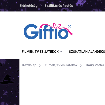
Ugrás
Elérhetőség
Szállítás és fizetés
a
fő
tartalomhoz
FILMEK, TV ÉS JÁTÉKOK
SZOKATLAN AJÁNDÉK
Kezdőlap
Filmek, TV és Játékok
Harry Potter
MÁRKA:
CARAT