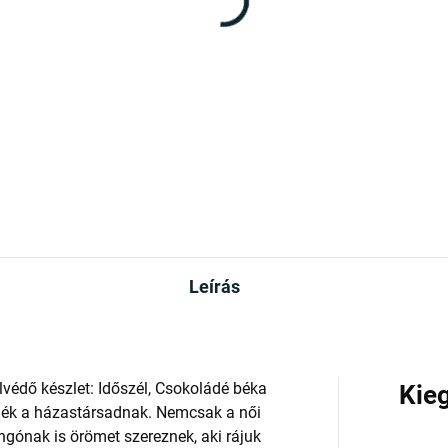
(10 DB)
(>1
ry Potter - Időnyerő
Harry Potter - fülbeval
bevaló
Villám és szemüveg
90 Ft
2 790 Ft
Kosárba
Kosárba
Leírás
védő készlet: Időszél, Csokoládé béka
Kie
ék a házastársadnak. Nemcsak a női
ngónak is örömet szereznek, aki rájuk