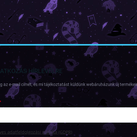
RATKOZÁS HÍRLEVÉLRE
 az e-mail címét, és mi tájékoztatást küldünk webáruházunk új termékeir
es adatfeldolgozási politika (GDPR)