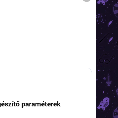
0 DB)
(2 DB)
ó
Harry Potter - fülbevaló 9
és 3/4 vágány
2 790 Ft
Kosárba
gészítő paraméterek