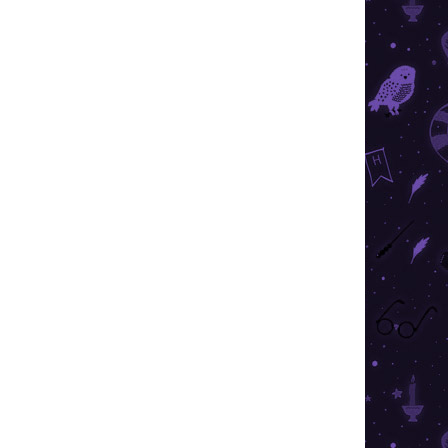
026
SZÁLLÍTÁSI LEHETŐSÉGEK
Hozzáadás a kosárhoz
ó készlet a leghíresebb varázslatos elemek
l, a csokoládébéka és a villámló szemüveg a
KÉRDÉS