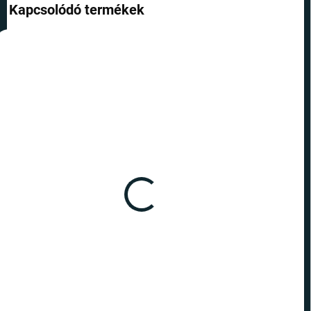
Kapcsolódó termékek
TOP ÁR
RAKTÁRON
RAKTÁRON
(1 DB)
(10 DB)
Harry Potter - Időnyerő
Harry Potter - Időnyerő
fülbevaló DELUXE
fülbevaló
47 390 Ft
3 990 Ft
Kosárba
Kosárba