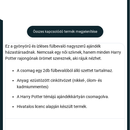
Összes kapcsolódó termék megjelenítése
Ez a gyönyörű és ízléses fülbevaló nagyszerű ajándék
házastársadnak. Nemcsak egy női szívnek, hanem minden Harry
Potter rajongónak örömet szereznek, aki rájuk nézhet.
A csomag egy 2db fülbevalóból álló szettet tartalmaz.
Anyag: ezüstözött cinkötvözet (nikkel-, ólom- és
kadmiummentes)
A Harry Potter témájú ajándékkártyán csomagolva.
Hivatalos licenc alapján készült termék.