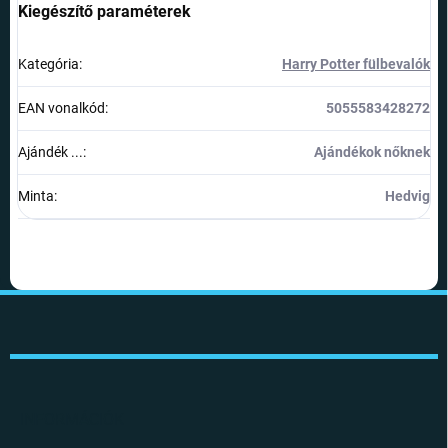
Kiegészítő paraméterek
Kategória
:
Harry Potter fülbevalók
EAN vonalkód
:
5055583428272
Ajándék ...
:
Ajándékok nőknek
Minta
:
Hedvig
L
á
b
l
é
c
INFORMÁCIÓK