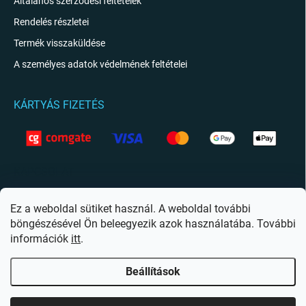
Általános szerződési feltételek
Rendelés részletei
Termék visszaküldése
A személyes adatok védelmének feltételei
KÁRTYÁS FIZETÉS
KAPCSOLAT
info
@
giftio.hu
Ez a weboldal sütiket használ. A weboldal további
böngészésével Ön beleegyezik azok használatába. További
https://www.facebook.com/giftiohu
információk
itt
.
Beállítások