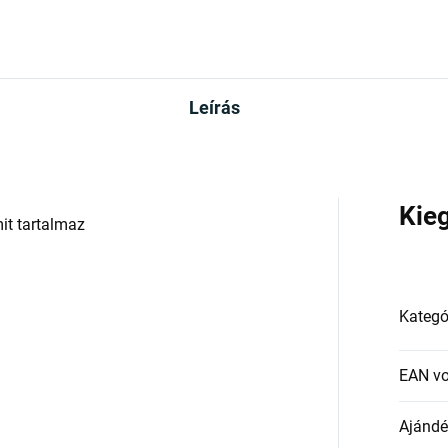
Leírás
Kie
it tartalmaz
Kategó
EAN v
Ajándék