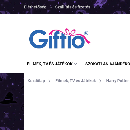
Ugrás
Elérhetőség
Szállítás és fizetés
a
fő
tartalomhoz
FILMEK, TV ÉS JÁTÉKOK
SZOKATLAN AJÁNDÉK
Kezdőlap
Filmek, TV és Játékok
Harry Potter
MÁRKA:
CINEREPLICAS
TOP ÁR