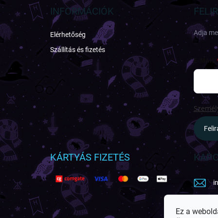
l
INFORMÁCIÓK
FELI
é
c
Adja meg
Elérhetőség
Szállítás és fizetés
E-MAIL
Személy
Feli
KÁRTYÁS FIZETÉS
KAPC
i
h
Ez a webold