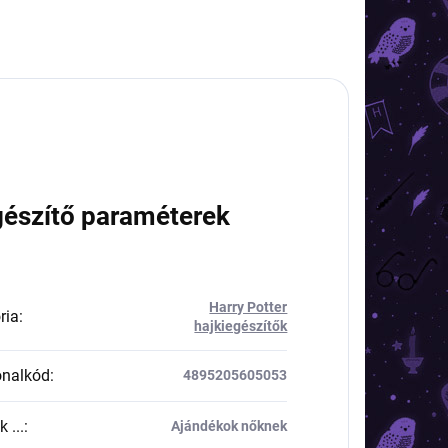
gészítő paraméterek
Harry Potter
ria
:
hajkiegészítők
onalkód
:
4895205605053
 ...
:
Ajándékok nőknek