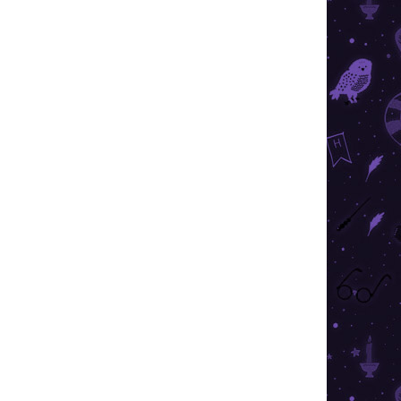
026
SZÁLLÍTÁSI LEHETŐSÉGEK
Hozzáadás a kosárhoz
kzatos Harry Potter - Mardekár motívummal.
KÉRDÉS