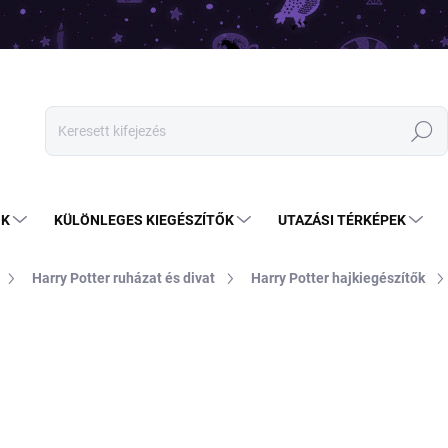
Keresés
OK
KÜLÖNLEGES KIEGÉSZÍTŐK
UTAZÁSI TÉRKÉPEK
Harry Potter ruházat és divat
Harry Potter hajkiegészítők
6 090 Ft
4 390 