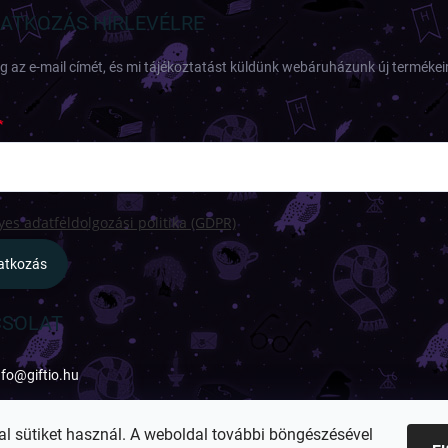
RATKOZÁS HÍRLEVÉLRE
 az e-mail címét, és mi tájékoztatást küldünk webáruházunk új termékeir
es adatfeldolgozási politika (GDPR)
ratkozás
SOLAT
nfo
@
giftio.hu
ttps://www.facebook.com/giftiohu
al sütiket használ. A weboldal további böngészésével