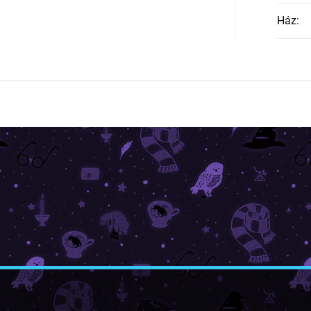
Ház
: