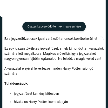
Összes kapcsolódó termék megjelenítése
Ez a jegyzetfüzet csak igazi varázsló tanoncok kezébe kerülhet!
Ez egy igazán tökéletes jegyzetfüzet, amely kimondottan varázslók
számára lett megalkotva. Mágikus erővel bír, így a jegyzeteket
nagyon gyorsan fejből megtanulod. Ne feledd, a mágia veled van!
A varázslat erejével felvértezve minden Harry Potter rajongó
számára
Tulajdonságok:
jegyzetfüzet kemény kötésben
hivatalos Harry Potter licenc alapján