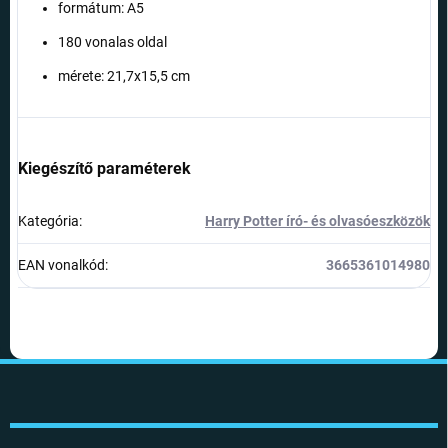
formátum: A5
180 vonalas oldal
mérete: 21,7x15,5 cm
Kiegészítő paraméterek
Kategória
:
Harry Potter író- és olvasóeszközök
EAN vonalkód
:
3665361014980
L
á
b
l