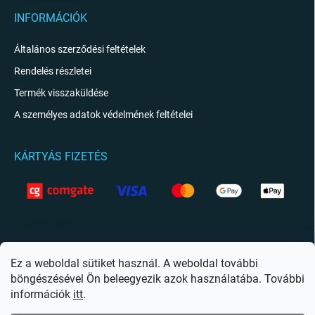
INFORMÁCIÓK
Általános szerződési feltételek
Rendelés részletei
Termék visszaküldése
A személyes adatok védelmének feltételei
KÁRTYÁS FIZETÉS
KAPCSOLAT
info
@
giftio.hu
Ez a weboldal sütiket használ. A weboldal további
böngészésével Ön beleegyezik azok használatába. További
https://www.facebook.com/giftiohu
információk
itt
.