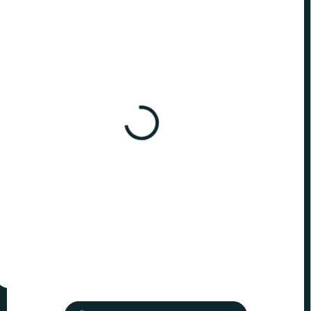
RAKTÁRON
RAKTÁRON
(>10 DB)
(>10 DB)
Harry Potter - karácsonyi
Harry Potter - karácsonyi
dísz arany cikesz
dísz Üst
4 290 Ft
4 290 Ft
Kosárba
Kosárba