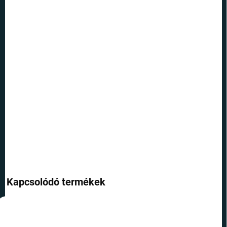
KÉZBESÍTÉS:
11.8.2026
SZÁLLÍTÁSI
LEHETŐSÉGEK
−
+
Hozzáadás a kosárhoz
Gyönyörű, kézzel festett karácsonyi dísz a Harry Potter történetből
ismert főhősökkel - elegendő csak felhelyezni a karácsonyfára.
RÉSZLETES INFORMÁCIÓ
KÉRDÉS
Kapcsolódó termékek
TIPP
TOP ÁR
TOP ÁR