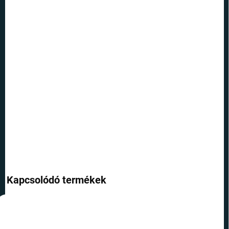
10.8.2026
SZÁLLÍTÁSI
LEHETŐSÉGEK
−
+
Hozzáadás a kosárhoz
Jelvény a nagyszerű Diadém motívumával. Tűzze ki ezt a diadémet
a hátizsákra vagy a pólójára, így mindenki felismeri, hogy a Harry
Potter világához tartozik.
RÉSZLETES INFORMÁCIÓ
KÉRDÉS
Kapcsolódó termékek
TOP ÁR
TOP ÁR