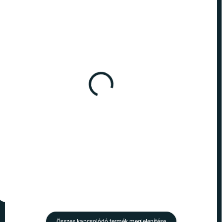
RAKTÁRON
RAKTÁRON
(>10 DB)
(9 DB)
Harry Potter - Időnyerő
Harry Potter - A Halál
kitűző
ereklyéi kitűző
2 090 Ft
2 090 Ft
Kosárba
Kosárba
Összes kapcsolódó termék megjelenítése