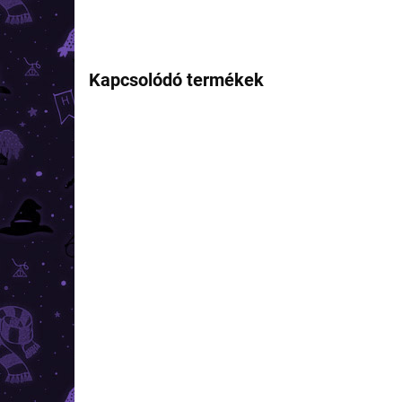
Kapcsolódó termékek
TIPP
TOP ÁR
RAKTÁRON
(4 DB)
Harry Potter - kulcstartó
Har
9 és 3/4 vágány Roxforti
9 é
Expressz