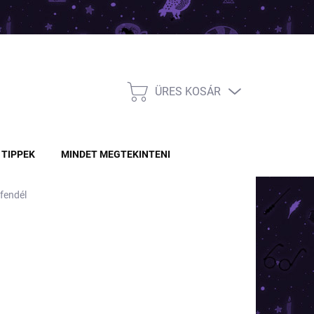
ÜRES KOSÁR
KOSÁR
TIPPEK
MINDET MEGTEKINTENI
ffendél
Ft