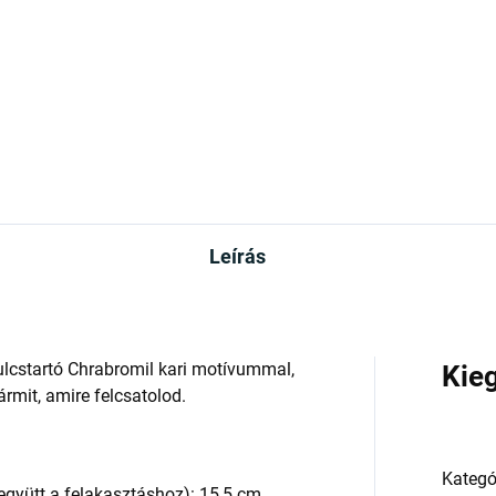
90 Ft
4 790 Ft
Kosárba
Kosárba
Leírás
ulcstartó Chrabromil kari motívummal,
Kie
ármit, amire felcsatolod.
Kategó
gyütt a felakasztáshoz): 15,5 cm.