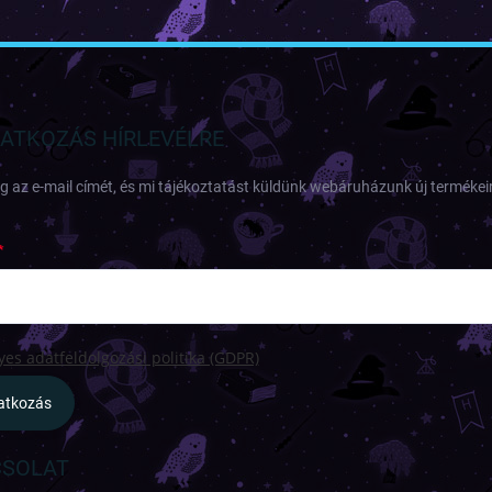
RATKOZÁS HÍRLEVÉLRE
 az e-mail címét, és mi tájékoztatást küldünk webáruházunk új termékeir
es adatfeldolgozási politika (GDPR)
ratkozás
SOLAT