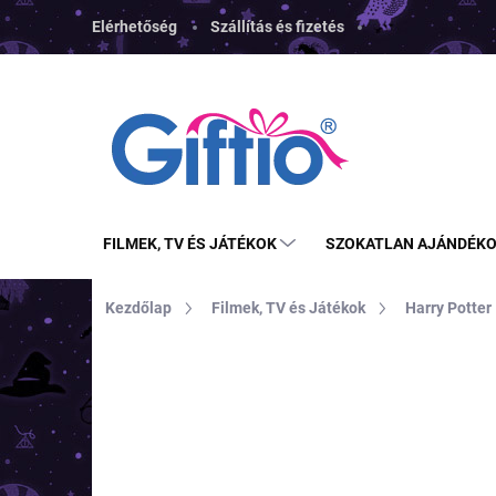
Ugrás
Elérhetőség
Szállítás és fizetés
a
fő
tartalomhoz
FILMEK, TV ÉS JÁTÉKOK
SZOKATLAN AJÁNDÉK
Kezdőlap
Filmek, TV és Játékok
Harry Potter
MÁRKA:
NOBLECOLLECTION
TOP ÁR