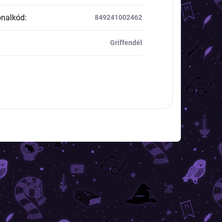
onalkód
:
849241002462
Griffendél