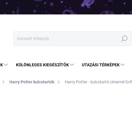
Keresés
OK
KÜLÖNLEGES KIEGÉSZÍTŐK
UTAZÁSI TÉRKÉPEK
Harry Potter kulcstartók
Harry Potter - kulcstartó címerrel Gri
6 490 Ft
5 190 