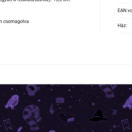
EAN v
an csomagolva
Ház
: