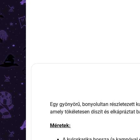
4 7
2 990 Ft
Kosárba
Egy gyönyörű, bonyolultan részletezett k
amely tökéletesen díszít és elkápráztat b
Méretek:
A kulcskarika hossza (a kampóval e