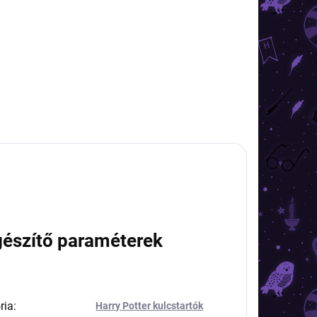
3 590 Ft
Kosárba
gészítő paraméterek
ria
:
Harry Potter kulcstartók