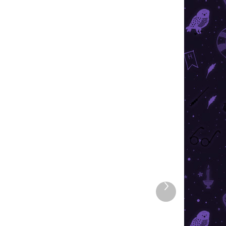
TIPP
TOP ÁR
ÁRON
RAKTÁRON
Következő
4 DB)
(8 DB)
termék
Harry Potter - kulcstartó
Arany cikesz