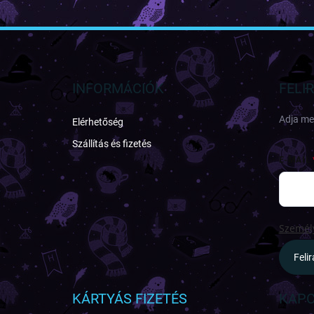
L
á
b
l
INFORMÁCIÓK
FELI
é
c
Adja meg
Elérhetőség
Szállítás és fizetés
E-MAIL
Személy
Feli
KÁRTYÁS FIZETÉS
KAPC