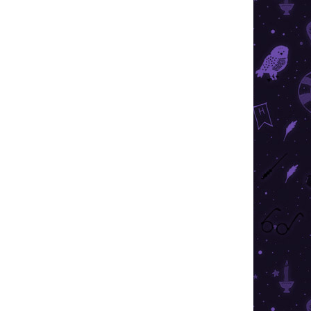
026
SZÁLLÍTÁSI LEHETŐSÉGEK
Hozzáadás a kosárhoz
4 iskolai házának színes címerének egyikével,
ter rajongót ámulatba ejt
KÉRDÉS