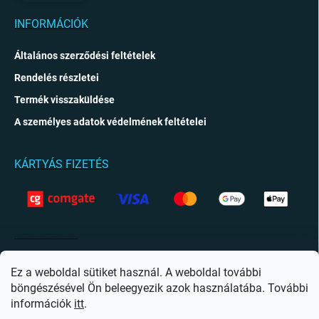
INFORMÁCIÓK
Általános szerződési feltételek
Rendelés részletei
Termék visszaküldése
A személyes adatok védelmének feltételei
KÁRTYÁS FIZETÉS
KAPCSOLAT
info
@
giftio.hu
Ez a weboldal sütiket használ. A weboldal további
böngészésével Ön beleegyezik azok használatába. További
https://www.facebook.com/giftiohu
információk
itt
.