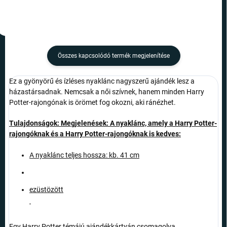
Összes kapcsolódó termék megjelenítése
Ez a gyönyörű és ízléses nyaklánc nagyszerű ajándék lesz a
házastársadnak. Nemcsak a női szívnek, hanem minden Harry
Potter-rajongónak is örömet fog okozni, aki ránézhet.
Tulajdonságok:
Megjelenések: A nyaklánc, amely a Harry Potter-
rajongóknak és a Harry Potter-rajongóknak is kedves:
A nyaklánc teljes hossza: kb. 41 cm
ezüstözött
Egy Harry Potter témájú ajándékkártyán csomagolva.