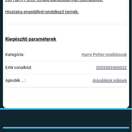
Hivatalos engedéllyel rendelkező termék.
Kiegészítő paraméterek
Kategória
:
Harry Potter nyakláncok
EAN vonalkód
:
5055583400032
Ajándék ...
:
Ajándékok nőknek
L
á
b