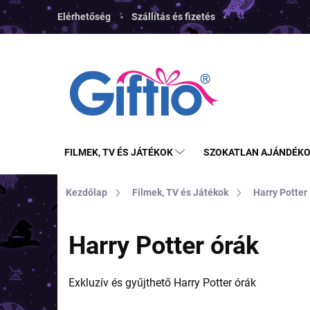
Ugrás
Elérhetőség
Szállítás és fizetés
a
fő
tartalomhoz
FILMEK, TV ÉS JÁTÉKOK
SZOKATLAN AJÁNDÉK
Kezdőlap
Filmek, TV és Játékok
Harry Potter
Harry Potter órák
Exkluzív és gyűjthető Harry Potter órák