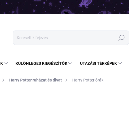
Keresés
OK
KÜLÖNLEGES KIEGÉSZÍTŐK
UTAZÁSI TÉRKÉPEK
Harry Potter ruházat és divat
Harry Potter órák