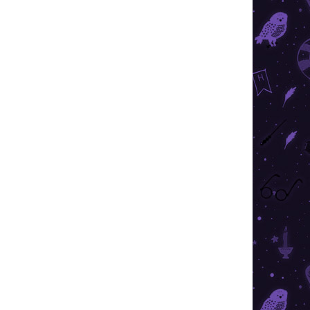
ÁRON
RAKTÁRON
7 DB)
(2 DB)
Harry Potter - Roxfort
karóra
17 890 Ft
Kosárba