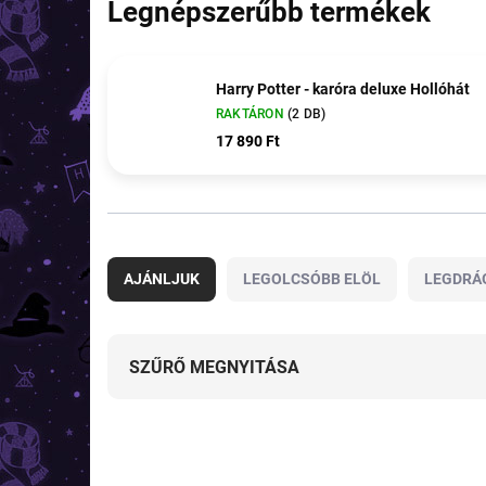
Legnépszerűbb termékek
Harry Potter - karóra deluxe Hollóhát
RAKTÁRON
(2 DB)
17 890 Ft
T
e
AJÁNLJUK
LEGOLCSÓBB ELÖL
LEGDRÁ
r
m
é
k
SZŰRŐ MEGNYITÁSA
e
k
T
r
e
e
TOP ÁR
TOP ÁR
r
n