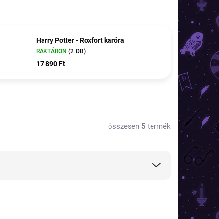
Harry Potter - Roxfort karóra
RAKTÁRON
(2 DB)
17 890 Ft
összesen
5
termék
TOP ÁR