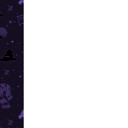
TOP ÁR
RAKTÁRON
(4 DB)
Harry Potter - Villám óra
Deluxe
46 990 Ft