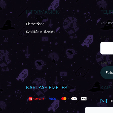
b
l
INFORMÁCIÓK
FELI
é
c
Adja meg
Elérhetőség
Szállítás és fizetés
E-MAIL
Személy
Feli
KÁRTYÁS FIZETÉS
KAPC
i
h