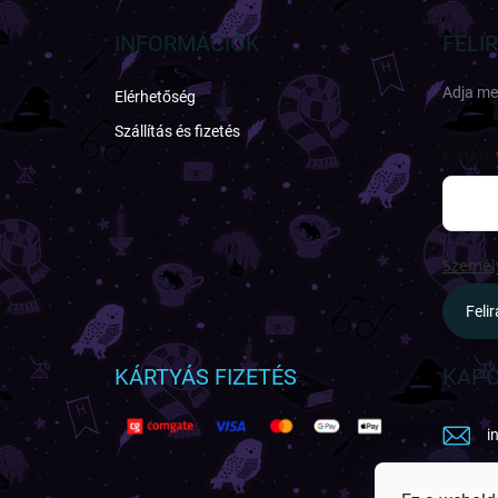
b
l
INFORMÁCIÓK
FELI
é
c
Adja meg
Elérhetőség
Szállítás és fizetés
E-MAIL
Személy
Feli
KÁRTYÁS FIZETÉS
KAPC
i
h