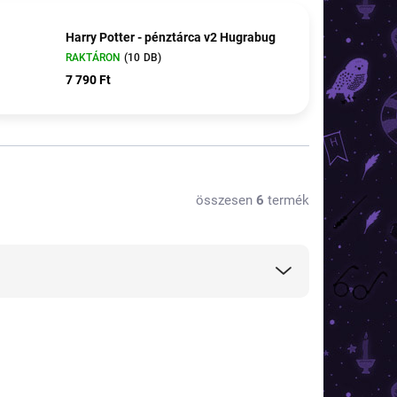
Harry Potter - pénztárca v2 Hugrabug
RAKTÁRON
(10 DB)
7 790 Ft
összesen
6
termék
TOP ÁR