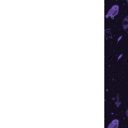
ÁRON
RAKTÁRON
4 DB)
(2 DB)
a -
Harry Potter - pénztárca
v2 Griffendél
8 190 Ft
Kosárba