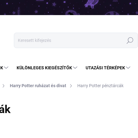
Keresés
OK
KÜLÖNLEGES KIEGÉSZÍTŐK
UTAZÁSI TÉRKÉPEK
Harry Potter ruházat és divat
Harry Potter pénztárcák
cák