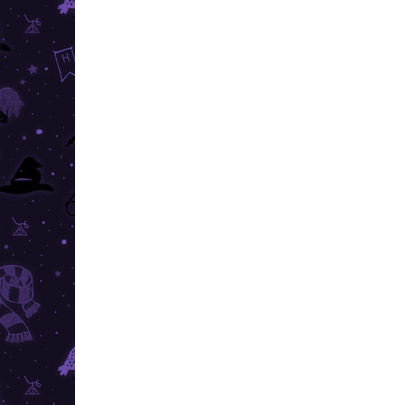
TOP ÁR
TOP ÁR
RAKTÁRON
(10 DB)
Harry Potter - pénztárca
Har
v2 Hollóhát
v2
7 090 Ft
7 7