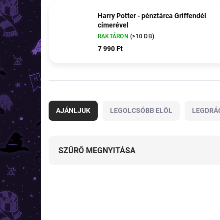
Harry Potter - pénztárca Griffendél
címerével
RAKTÁRON
(>10 DB)
7 990 Ft
T
e
AJÁNLJUK
LEGOLCSÓBB ELÖL
LEGDRÁ
r
m
é
k
SZŰRŐ MEGNYITÁSA
e
k
T
r
e
e
TIPP
TIPP
r
n
TOP ÁR
m
d