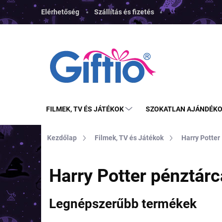
Ugrás
Elérhetőség
Szállítás és fizetés
a
fő
tartalomhoz
FILMEK, TV ÉS JÁTÉKOK
SZOKATLAN AJÁNDÉK
Kezdőlap
Filmek, TV és Játékok
Harry Potter
Harry Potter pénztár
Legnépszerűbb termékek