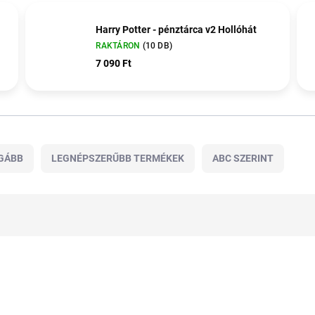
Harry Potter - pénztárca v2 Hollóhát
RAKTÁRON
(10 DB)
7 090 Ft
GÁBB
LEGNÉPSZERŰBB TERMÉKEK
ABC SZERINT
TOP ÁR