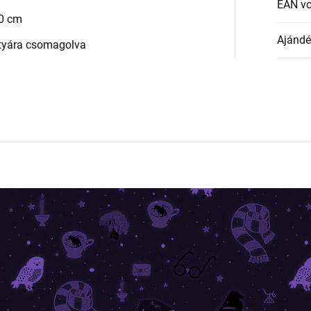
EAN v
20 cm
Ajándék
rtyára csomagolva