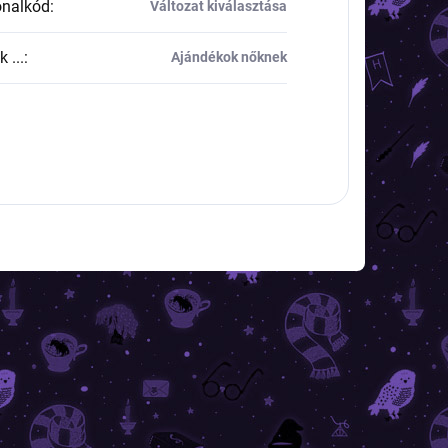
onalkód
:
Változat kiválasztása
 ...
:
Ajándékok nőknek