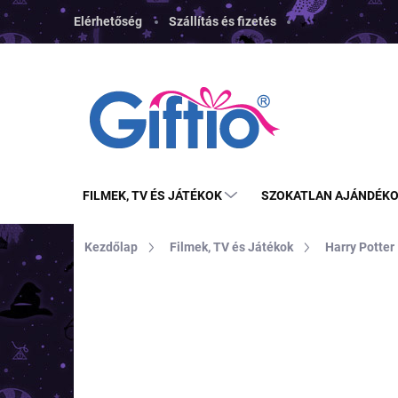
Ugrás
Elérhetőség
Szállítás és fizetés
a
fő
tartalomhoz
FILMEK, TV ÉS JÁTÉKOK
SZOKATLAN AJÁNDÉK
Kezdőlap
Filmek, TV és Játékok
Harry Potter
MÁRKA:
CARAT