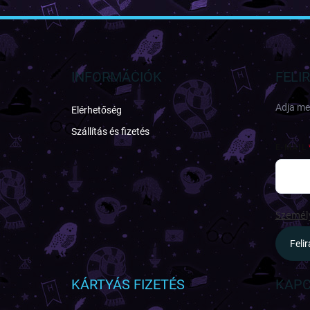
L
á
b
l
INFORMÁCIÓK
FELI
é
c
Adja meg
Elérhetőség
Szállítás és fizetés
E-MAIL
Személy
Feli
KÁRTYÁS FIZETÉS
KAPC