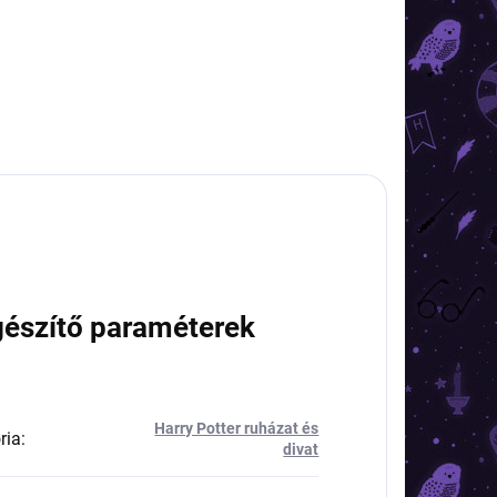
gészítő paraméterek
Harry Potter ruházat és
ria
:
divat