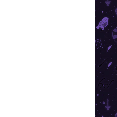
ZAT KIVÁLASZTÁSA
SZÁLLÍTÁSI LEHETŐSÉGEK
Hozzáadás a kosárhoz
edálos karkötő garantáltan sok rajongónak okoz
zóló mesékben.
KÉRDÉS