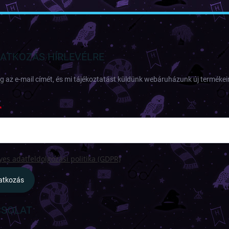
RATKOZÁS HÍRLEVÉLRE
 az e-mail címét, és mi tájékoztatást küldünk webáruházunk új termékeir
es adatfeldolgozási politika (GDPR)
ratkozás
SOLAT