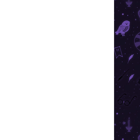
026
SZÁLLÍTÁSI LEHETŐSÉGEK
Hozzáadás a kosárhoz
ajongónak nagyszerűen állna ez a Snapback
KÉRDÉS