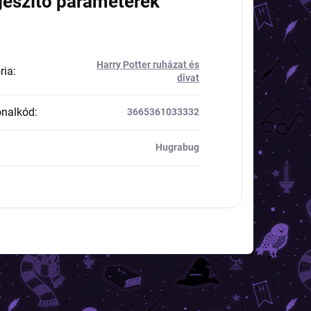
gészítő paraméterek
Harry Potter ruházat és
ria
:
divat
onalkód
:
3665361033332
Hugrabug