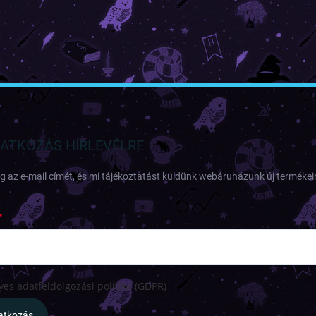
RATKOZÁS HÍRLEVÉLRE
 az e-mail címét, és mi tájékoztatást küldünk webáruházunk új termékeir
es adatfeldolgozási politika (GDPR)
ratkozás