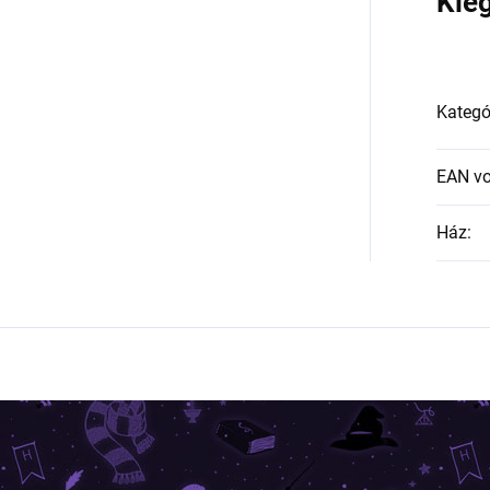
Kie
Kategó
EAN v
Ház
: