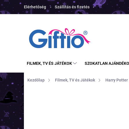
Ugrás
Elérhetőség
Szállítás és fizetés
a
fő
tartalomhoz
FILMEK, TV ÉS JÁTÉKOK
SZOKATLAN AJÁNDÉK
Kezdőlap
Filmek, TV és Játékok
Harry Potter
MÁRKA:
ABYSSE
TOP ÁR