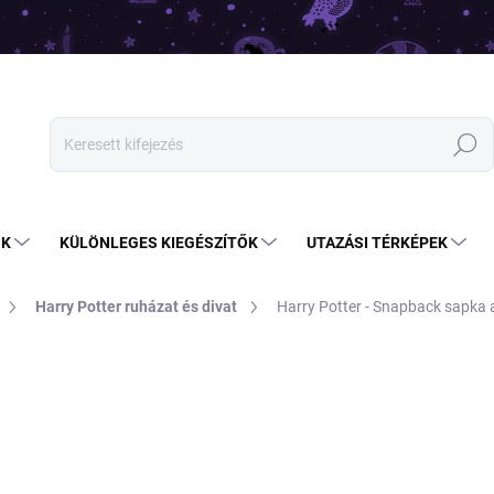
Keresés
OK
KÜLÖNLEGES KIEGÉSZÍTŐK
UTAZÁSI TÉRKÉPEK
Harry Potter ruházat és divat
Harry Potter - Snapback sapka 
7 790 Ft
6 490 