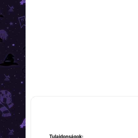
RAKTÁRON
(5 DB)
Harry Potter - Baseball
sapka különleges
szimbólumokkal
12 090 Ft
Kosárba
Tulajdonságok: