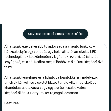
Összes kapcsolódó termék megjelenítése
A hátizsák legérdekesebb tulajdonsága a világító funkció. A
hátizsák elején egy vonat és egy hold látható, amelyek a LED
technológiának köszönhetően világítanak. Ez a vizuális hatás
lenyűgöző, és a hátizsákot megkülönböztető stílusú kiegészítővé
teszi.
A hátizsák kényelmes és állítható vállpántokkal is rendelkezik,
amelyek kényelmes viseletet biztosítanak. Alkalmas iskolába,
kirándulásra, utazásra vagy egyszerűen csak divatos
kiegészítőként a Harry Potter-rajongók számára.
Features: