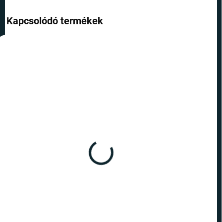
Kapcsolódó termékek
TIPP
TIPP
TOP ÁR
TOP ÁR
RAKTÁRON
RAKTÁRON
(>10 DB)
(5 DB)
Harry Potter - hátizsák 9
Harry Potter - hátizsák
és 3/4 vágány
Tekergők térképe
10 390 Ft
11 090 Ft
Kosárba
Kosárba