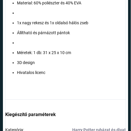
Material: 60% poliészter és 40% EVA
1x nagy rekesz és 1x oldalsó hálós zseb
Állítható és párnázott pántok
Méretek: 1 db: 31 x 25 x 10 cm
3D design
Hivatalos licenc
Kiegészítő paraméterek
Kategória
:
Harry Potter ruházat és divat