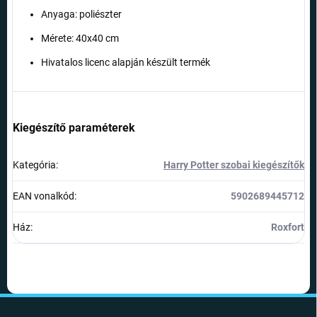
Anyaga: poliészter
Mérete: 40x40 cm
Hivatalos licenc alapján készült termék
Kiegészítő paraméterek
Kategória
:
Harry Potter szobai kiegészítők
EAN vonalkód
:
5902689445712
Ház
:
Roxfort
L