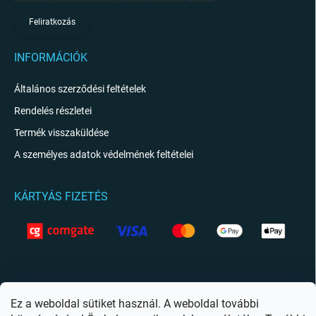
Feliratkozás
INFORMÁCIÓK
Általános szerződési feltételek
Rendelés részletei
Termék visszaküldése
A személyes adatok védelmének feltételei
KÁRTYÁS FIZETÉS
KAPCSOLAT
info
@
giftio.hu
Ez a weboldal sütiket használ. A weboldal további