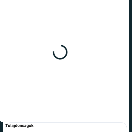
RAKTÁRON
RAKTÁRON
(>10 DB)
(>10 DB)
Harry Potter - párna A
Harry Potter - párna Harry,
Roxforti Expressz 40x40
Ron és Hermione 40x40
990 Ft
1 090 Ft
Kosárba
Kosárba
Tulajdonságok: