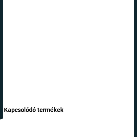
KÉZBESÍTÉS:
12.8.2026
SZÁLLÍTÁSI
LEHETŐSÉGEK
−
+
Hozzáadás a kosárhoz
Mágikus erővel felruházott dekorációs párna a Roxfort
motívumával, amelyet minden Harry Potter rajongó imád majd.
RÉSZLETES INFORMÁCIÓ
KÉRDÉS
Kapcsolódó termékek
TIPP
TIPP
TOP ÁR
TOP ÁR