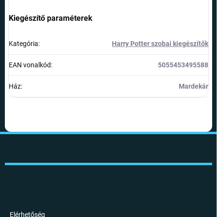
Kiegészítő paraméterek
Kategória
:
Harry Potter szobai kiegészítők
EAN vonalkód
:
5055453495588
Ház
:
Mardekár
L
á
b
l
é
c
INFORMÁCIÓK
Elérhetőség