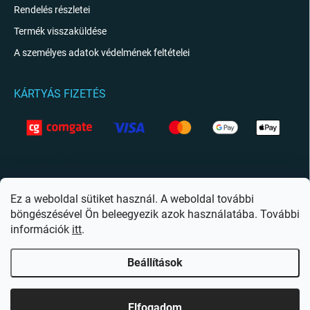
Rendelés részletei
Termék visszaküldése
A személyes adatok védelmének feltételei
KÁRTYÁS FIZETÉS
KAPCSOLAT
info
@
giftio.hu
Ez a weboldal sütiket használ. A weboldal további
böngészésével Ön beleegyezik azok használatába. További
https://www.facebook.com/giftiohu
információk
itt
.
Beállítások
Copyright 2026
Giftio.hu
. Minden jog fenntartva.
Süti beállítások szerkesztése
Elfogadom