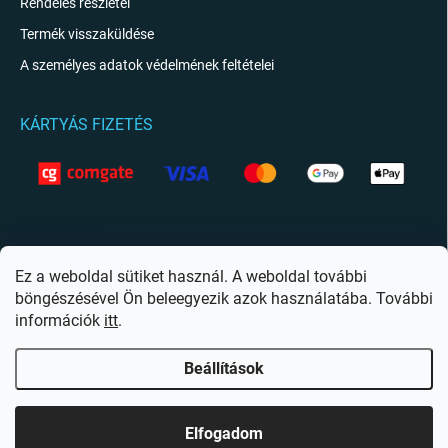
Rendelés részletei
Termék visszaküldése
A személyes adatok védelmének feltételei
KÁRTYÁS FIZETÉS
KAPCSOLAT
info
@
giftio.hu
Ez a weboldal sütiket használ. A weboldal további
böngészésével Ön beleegyezik azok használatába. További
https://www.facebook.com/giftiohu
információk
itt
.
Beállítások
Copyright 2026
Giftio.hu
. Minden jog fenntartva.
Süti beállítások szerkesztése
Elfogadom