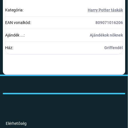
Kategória
:
Harry Potter táskák
EAN vonalkód
:
809071016206
Ajándék ...
:
Ajándékok nőknek
Ház
:
Griffendél
L
á
b
l
é
c
INFORMÁCIÓK
Elérhetőség