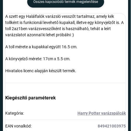
Összes kapcsolódó termék megjelenítése
A szett egy Halálfalók varázsló vesszőt tartalmaz, amely kék
tollként is funkcionál levehető kupakall, illetve egy könyvjelzőt is. A
toll 2az1ben varázsvesszőként is használható, tehát a leírt
varázslatot azonnal ki lehet próbálni :)
A toll mérete a kupakkal együtt 16.5 cm.
A könyvjelző mérete: 17cm x 5.5 cm.
Hivatalos licenc alapján készült termék.
Kiegészítő paraméterek
Kategória
:
Harry Potter varázspálcák
EAN vonalkód
:
849421003975