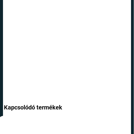
KÉZBESÍTÉS:
12.8.2026
SZÁLLÍTÁSI
LEHETŐSÉGEK
−
+
Hozzáadás a kosárhoz
Exkluzív Halálfalók szett, amelyet tollként is használhat
könyvjelzővel együtt.
RÉSZLETES INFORMÁCIÓ
KÉRDÉS
Kapcsolódó termékek
TIPP
TIPP
TOP ÁR
TOP ÁR