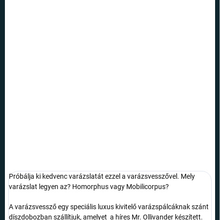
KÉZBESÍTÉS:
12.8.2026
SZÁLLÍTÁSI
LEHETŐSÉGEK
−
+
Hozzáadás a kosárhoz
Varázsvessző, amely közelebb hozza a varázslatokat, mint azt
gondolná.
RÉSZLETES INFORMÁCIÓ
KÉRDÉS
Próbálja ki kedvenc varázslatát ezzel a varázsvesszővel. Mely
varázslat legyen az? Homorphus vagy Mobilicorpus?
A varázsvessző egy speciális luxus kivitelő varázspálcáknak szánt
díszdobozban szállítjuk, amelyet a híres Mr. Ollivander készített.