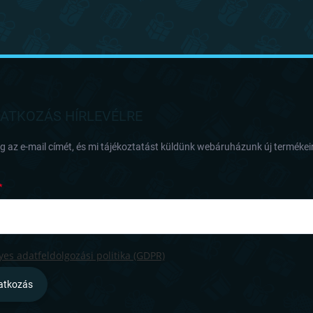
RATKOZÁS HÍRLEVÉLRE
 az e-mail címét, és mi tájékoztatást küldünk webáruházunk új termékeir
es adatfeldolgozási politika (GDPR)
ratkozás