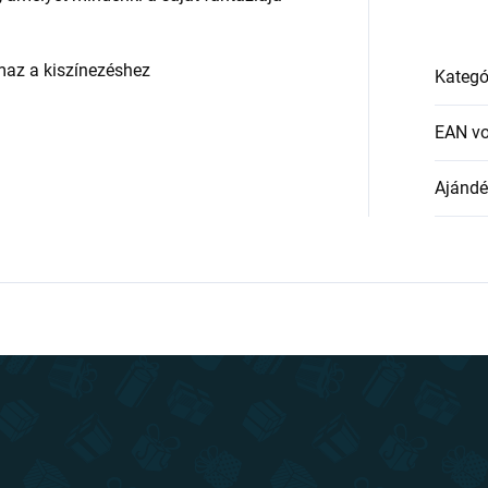
lmaz a kiszínezéshez
Kategó
EAN v
Ajándék