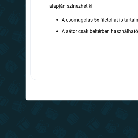
alapján színezhet ki.
A csomagolás 5x filctollat is tarta
A sátor csak beltérben használható