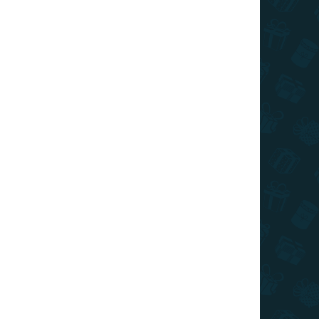
026
SZÁLLÍTÁSI LEHETŐSÉGEK
Hozzáadás a kosárhoz
erint ezt a dínó motívumokkal díszített
KÉRDÉS