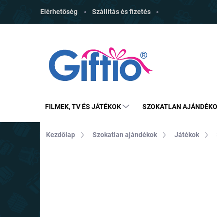
Ugrás
Elérhetőség
Szállítás és fizetés
a
fő
tartalomhoz
FILMEK, TV ÉS JÁTÉKOK
SZOKATLAN AJÁNDÉK
Kezdőlap
Szokatlan ajándékok
Játékok
MÁRKA:
TOBAR
TIPP
TOP ÁR