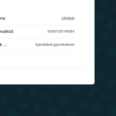
ria
:
Játékok
onalkód
:
5038728149584
 ...
:
Ajándékok gyerekeknek