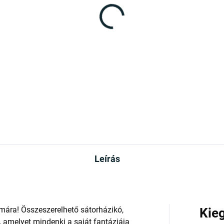
Leírás
ára! Összeszerelhető sátorházikó,
Kie
 amelyet mindenki a saját fantáziája