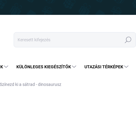
Keresés
OK
KÜLÖNLEGES KIEGÉSZÍTŐK
UTAZÁSI TÉRKÉPEK
Színezd ki a sátrad - dinosaurusz
18 090 Ft
9 99