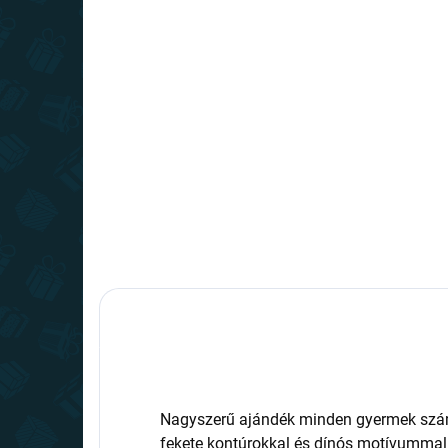
RAKTÁRON
(>10 DB)
Színezd ki a sátrad -
egyszarvú
9 990 Ft
Kosárba
Nagyszerű ajándék minden gyermek szám
fekete kontúrokkal és dínós motívummal,