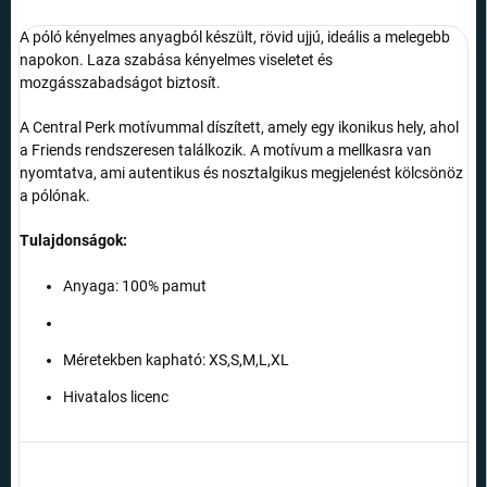
A póló kényelmes anyagból készült, rövid ujjú, ideális a melegebb
napokon. Laza szabása kényelmes viseletet és
mozgásszabadságot biztosít.
A Central Perk motívummal díszített, amely egy ikonikus hely, ahol
a Friends rendszeresen találkozik. A motívum a mellkasra van
nyomtatva, ami autentikus és nosztalgikus megjelenést kölcsönöz
a pólónak.
Tulajdonságok:
Anyaga: 100% pamut
Méretekben kapható: XS,S,M,L,XL
Hivatalos licenc