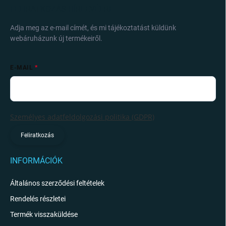
FELIRATKOZÁS HÍRLEVÉLRE
Adja meg az e-mail címét, és mi tájékoztatást küldünk
webáruházunk új termékeiről.
E-MAIL
Személyes adatfeldolgozási politika (GDPR)
Feliratkozás
INFORMÁCIÓK
Általános szerződési feltételek
Rendelés részletei
Termék visszaküldése