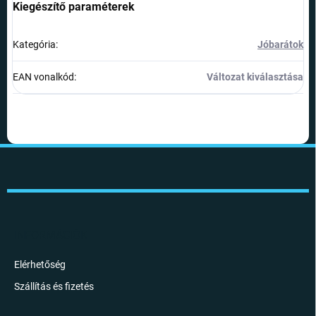
Kiegészítő paraméterek
Kategória
:
Jóbarátok
EAN vonalkód
:
Változat kiválasztása
L
á
b
l
é
c
INFORMÁCIÓK
Elérhetőség
Szállítás és fizetés