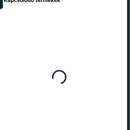
Kapcsolódó termékek
TOP ÁR
RAKTÁRON
(5 DB)
Barátok - Stand Central
Perk
7 090 Ft
Kosárba