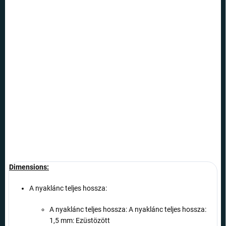
12.8.2026
SZÁLLÍTÁSI
LEHETŐSÉGEK
−
+
Hozzáadás a kosárhoz
Legyenek barátai mindig kéznél - egy gyönyörű nyaklánc a FRIENDS
felirattal minden igazi rajongó számára.
RÉSZLETES INFORMÁCIÓ
KÉRDÉS
Dimensions:
A nyaklánc teljes hossza:
A nyaklánc teljes hossza: A nyaklánc teljes hossza:
1,5 mm: Ezüstözött