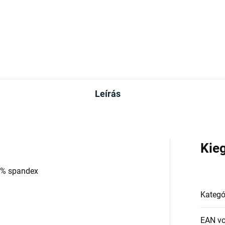
Leírás
Kie
 3% spandex
Kategó
EAN v