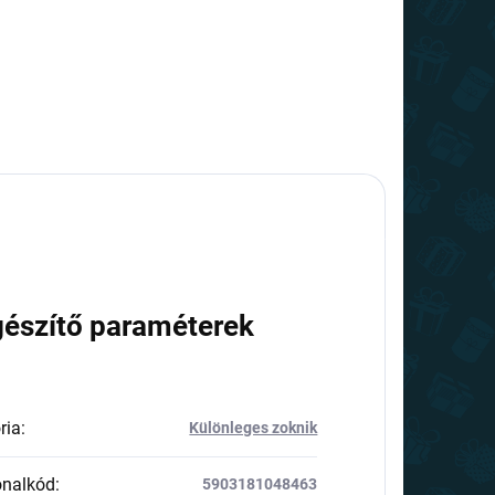
gészítő paraméterek
ria
:
Különleges zoknik
onalkód
:
5903181048463