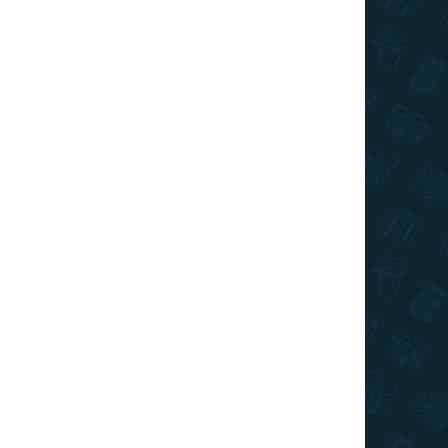
026
SZÁLLÍTÁSI LEHETŐSÉGEK
Hozzáadás a kosárhoz
 ten pravý vzhľad. Tentokrát si oblečte slaninové
KÉRDÉS