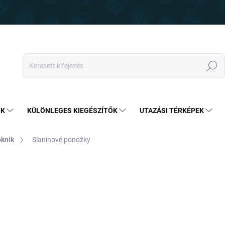
Keresés
OK
KÜLÖNLEGES KIEGÉSZÍTŐK
UTAZÁSI TÉRKÉPEK
oknik
Slaninové ponožky
3 890 Ft
Egységár:
RAKTÁRON
(4 DB)