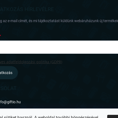
RATKOZÁS HÍRLEVÉLRE
 az e-mail címét, és mi tájékoztatást küldünk webáruházunk új termékeir
es adatfeldolgozási politika (GDPR)
ratkozás
SOLAT
nfo
@
giftio.hu
ttps://www.facebook.com/giftiohu
al sütiket használ. A weboldal további böngészésével