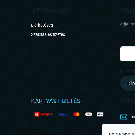
b
l
INFORMÁCIÓK
FELI
é
c
Adja meg
Elérhetőség
Szállítás és fizetés
E-MAIL
Személy
Feli
KÁRTYÁS FIZETÉS
KAPC
i
h
Ez a webold