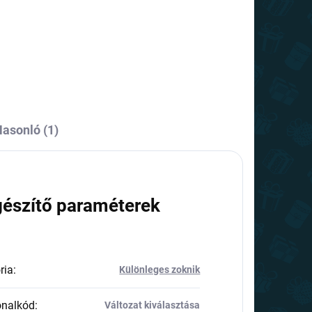
asonló (1)
gészítő paraméterek
ria
:
Különleges zoknik
onalkód
:
Változat kiválasztása