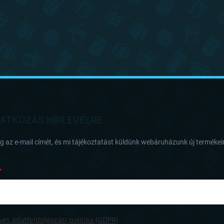
RATKOZÁS HÍRLEVÉLRE
 az e-mail címét, és mi tájékoztatást küldünk webáruházunk új termékeir
es adatfeldolgozási politika (GDPR)