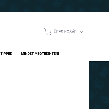
ÜRES KOSÁR
KOSÁR
TIPPEK
MINDET MEGTEKINTENI
10 Ft
-tól
A