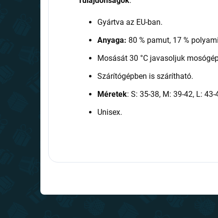
Tulajdonságok
:
Gyártva az EU-ban.
Anyaga:
80 % pamut, 17 % polyami
Mosását 30 °C javasoljuk mosógé
Szárítógépben is szárítható.
Méretek
: S: 35-38, M: 39-42, L: 43-
Unisex.