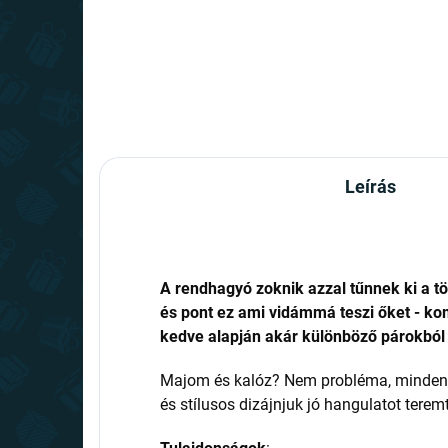
Leírás
A rendhagyó zoknik azzal tűnnek ki a t
és pont ez ami vidámmá teszi őket - kom
kedve alapján akár különböző párokból 
Majom és kalóz? Nem probléma, minden 
és stílusos dizájnjuk jó hangulatot tere