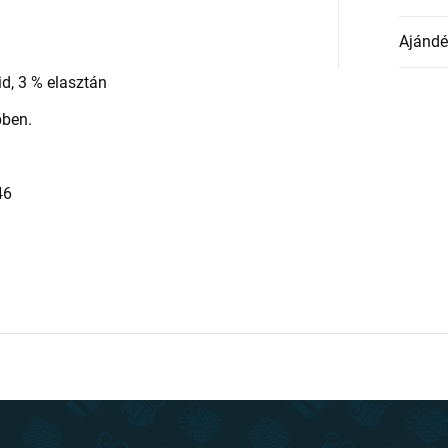
Ajándék
d, 3 % elasztán
pben.
46