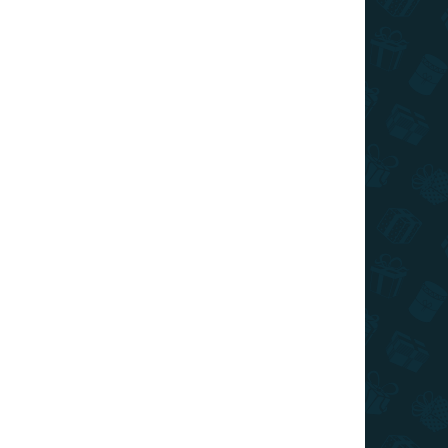
ZAT KIVÁLASZTÁSA
SZÁLLÍTÁSI LEHETŐSÉGEK
Hozzáadás a kosárhoz
kal ellátott vidám zoknik azonban biztos mosolyt
 nap azonnal szebb és vidámabb lesz
KÉRDÉS