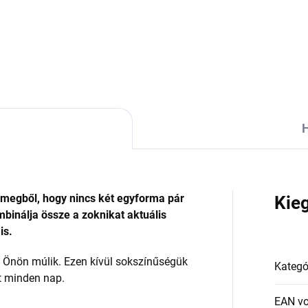
H
ömegből, hogy nincs két egyforma pár
Kie
binálja össze a zoknikat aktuális
is.
Önön múlik. Ezen kívül sokszínűségük
Kategó
mt minden nap.
EAN v