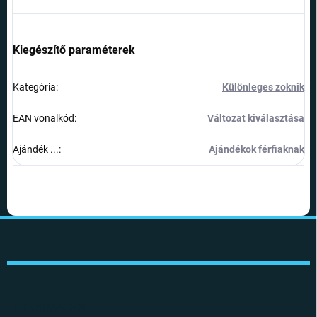
Kiegészítő paraméterek
Kategória
:
Különleges zoknik
EAN vonalkód
:
Változat kiválasztása
Ajándék ...
:
Ajándékok férfiaknak
L
á
b
l
é
c
INFORMÁCIÓK