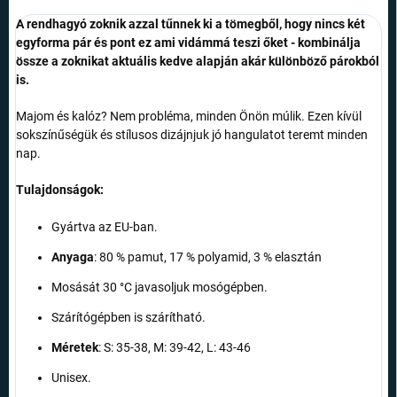
A rendhagyó zoknik azzal tűnnek ki a tömegből, hogy nincs két
egyforma pár és pont ez ami vidámmá teszi őket - kombinálja
össze a zoknikat aktuális kedve alapján akár különböző párokból
is.
Majom és kalóz? Nem probléma, minden Önön múlik. Ezen kívül
sokszínűségük és stílusos dizájnjuk jó hangulatot teremt minden
nap.
Tulajdonságok:
Gyártva az EU-ban.
Anyaga
:
80 % pamut, 17 % polyamid, 3 % elasztán
Mosását 30 °C javasoljuk mosógépben.
Szárítógépben is szárítható.
Méretek
: S: 35-38, M: 39-42, L: 43-46
Unisex.