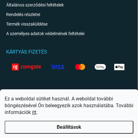
Általános szerződési feltételek
Rendelés részletei
Termék visszaküldése
A személyes adatok védelmének feltételei
KÁRTYÁS FIZETÉS
KAPCSOLAT
info
@
giftio.hu
Ez a weboldal sütiket használ. A weboldal további
böngészésével Ön beleegyezik azok használatába. További
https://www.facebook.com/giftiohu
információk
itt
.
Beállítások