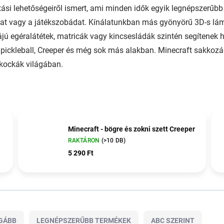
tási lehetőségeiről ismert, ami minden idők egyik legnépszerűbb 
t vagy a játékszobádat. Kínálatunkban más gyönyörű 3D-s lámpá
ú egéralátétek, matricák vagy kincsesládák szintén segítenek h
 pickleball, Creeper és még sok más alakban. Minecraft sakkoz
 kockák világában.
Minecraft - bögre és zokni szett Creeper
RAKTÁRON
(>10 DB)
5 290 Ft
GÁBB
LEGNÉPSZERŰBB TERMÉKEK
ABC SZERINT