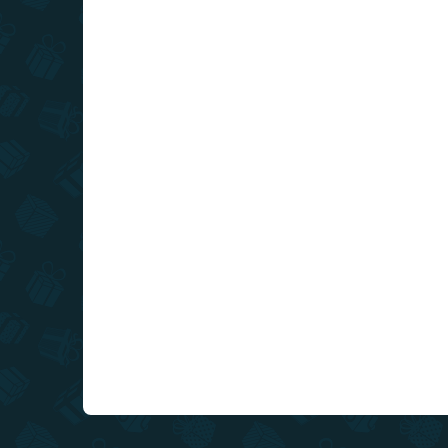
RAKTÁRON
(2 DB)
Minecraft - Redstone Ore
Min
lámpa
di
23 790 Ft
19
Kosárba