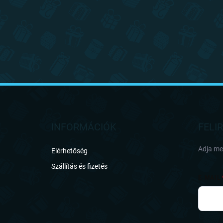
L
á
b
l
INFORMÁCIÓK
FELI
é
c
Adja meg
Elérhetőség
Szállítás és fizetés
E-MAIL