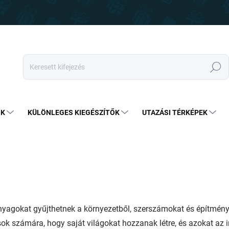
Keresés
OK
KÜLÖNLEGES KIEGÉSZÍTŐK
UTAZÁSI TÉRKÉPEK
nyagokat gyűjthetnek a környezetből, szerszámokat és építménye
osok számára, hogy saját világokat hozzanak létre, és azokat az