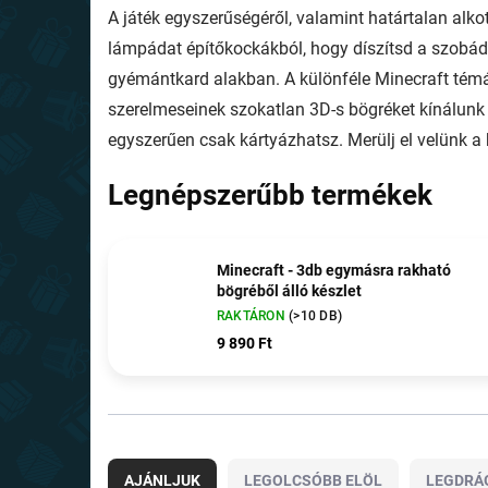
A játék egyszerűségéről, valamint határtalan alko
lámpádat építőkockákból, hogy díszítsd a szobáda
gyémántkard alakban. A különféle Minecraft témáj
szerelmeseinek szokatlan 3D-s bögréket kínálunk
egyszerűen csak kártyázhatsz. Merülj el velünk a
Legnépszerűbb termékek
Minecraft - 3db egymásra rakható
bögréből álló készlet
RAKTÁRON
(>10 DB)
9 890 Ft
T
e
AJÁNLJUK
LEGOLCSÓBB ELÖL
LEGDRÁ