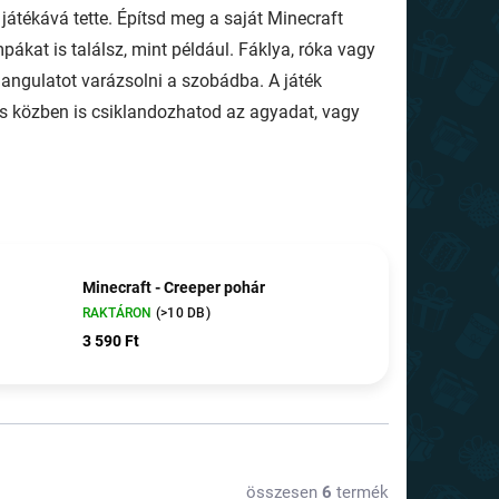
játékává tette. Építsd meg a saját Minecraft
kat is találsz, mint például. Fáklya, róka vagy
angulatot varázsolni a szobádba. A játék
ás közben is csiklandozhatod az agyadat, vagy
Minecraft - Creeper pohár
RAKTÁRON
(>10 DB)
3 590 Ft
összesen
6
termék