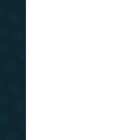
zok
2 990 Ft
5 2
Kosárba
TOP ÁR
TOP ÁR