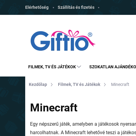
Ugrás
Elérhetőség
Szállítás és fizetés
a
fő
tartalomhoz
FILMEK, TV ÉS JÁTÉKOK
SZOKATLAN AJÁNDÉK
Kezdőlap
Filmek, TV és Játékok
Minecraft
Minecraft
Egy népszerű játék, amelyben a játékosok nyersa
harcolhatnak. A Minecraft lehetővé teszi a játék