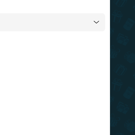
TOP ÁR
ÁRON
RAKTÁRON
0 DB)
(>10 DB)
sra
Minecraft - Creeper pohár