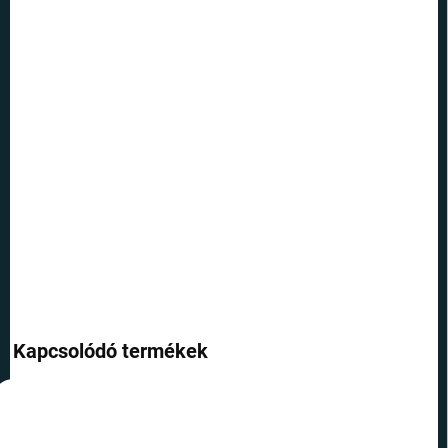
VÁRHATÓ KÉZBESÍTÉS:
VÁLTOZAT KIVÁLASZTÁSA
SZÁLLÍTÁSI LEHETŐSÉGEK
−
+
Hozzáadás a kosárhoz
Utazzon el az űrbe ezekkel a kényelmes, fekete színű NASA-témájú
zoknikkal.
RÉSZLETES INFORMÁCIÓ
KÉRDÉS
Kapcsolódó termékek
KIFUTÓ
TOP ÁR