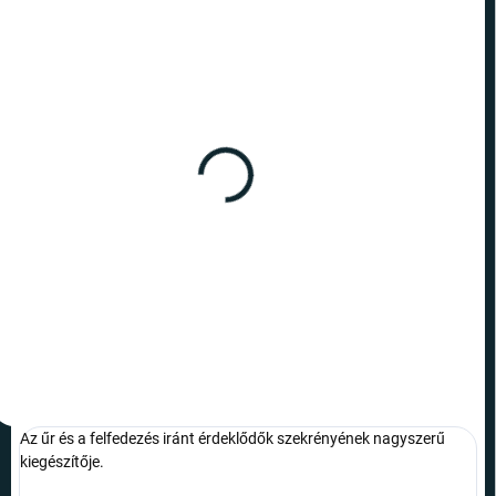
RAKTÁRON
(1 DB)
NASA - zokni - szürke
990 Ft
Bővebben
Az űr és a felfedezés iránt érdeklődők szekrényének nagyszerű
kiegészítője.