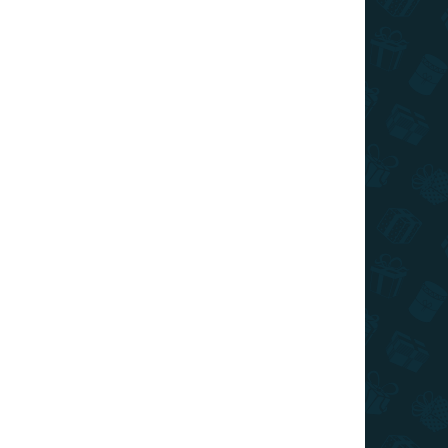
026
SZÁLLÍTÁSI LEHETŐSÉGEK
Hozzáadás a kosárhoz
KÉRDÉS