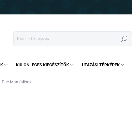
Keresés
OK
KÜLÖNLEGES KIEGÉSZÍTŐK
UTAZÁSI TÉRKÉPEK
Pac-Man falióra
10 790 Ft
8 89