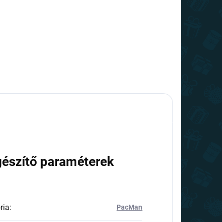
gészítő paraméterek
ria
:
PacMan