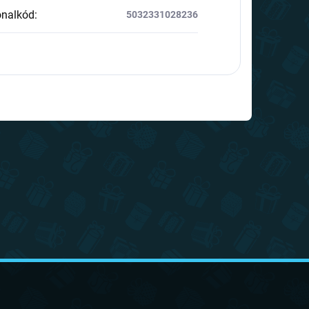
onalkód
:
5032331028236