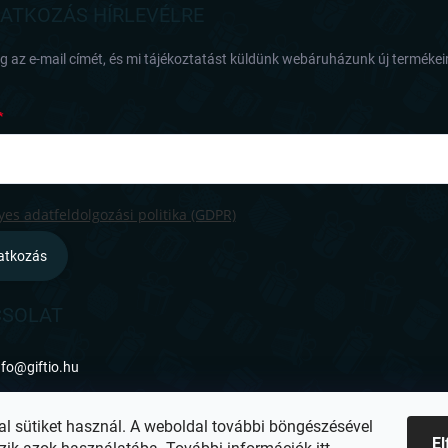
RATKOZÁS HÍRLEVÉLRE
 az e-mail címét, és mi tájékoztatást küldünk webáruházunk új termékeir
es adatfeldolgozási politika (GDPR)
ratkozás
SOLAT
nfo
@
giftio.hu
ttps://www.facebook.com/giftiohu
al sütiket használ. A weboldal további böngészésével
E