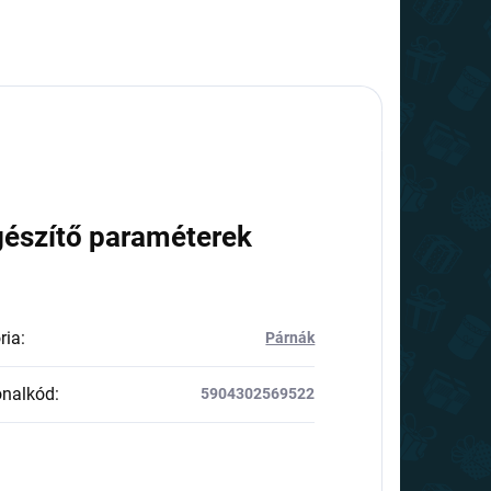
gészítő paraméterek
ria
:
Párnák
onalkód
:
5904302569522