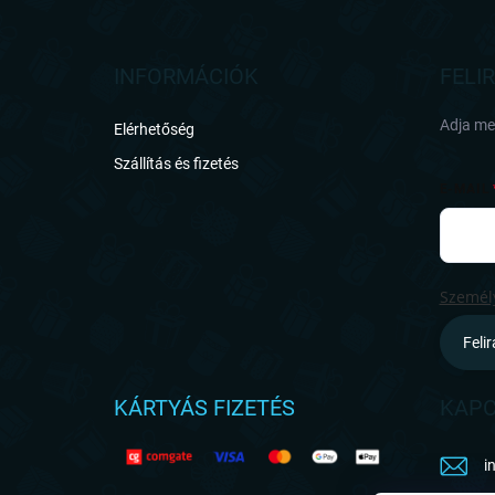
á
b
l
INFORMÁCIÓK
FELI
é
c
Adja meg
Elérhetőség
Szállítás és fizetés
E-MAIL
Személy
Feli
KÁRTYÁS FIZETÉS
KAPC
i