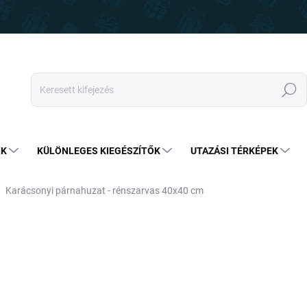
Keresés
OK
KÜLÖNLEGES KIEGÉSZÍTŐK
UTAZÁSI TÉRKÉPEK
Karácsonyi párnahuzat - rénszarvas 40x40 cm
1 590 Ft
890 Ft