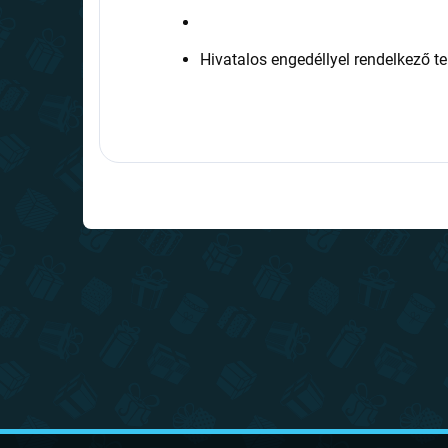
Hivatalos engedéllyel rendelkező t
L