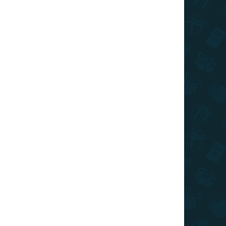
026
SZÁLLÍTÁSI LEHETŐSÉGEK
Hozzáadás a kosárhoz
ával ellátott díszpárna segít igazi karácsonyi
KÉRDÉS