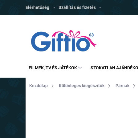
Ugrás
Elérhetőség
Szállítás és fizetés
a
fő
tartalomhoz
FILMEK, TV ÉS JÁTÉKOK
SZOKATLAN AJÁNDÉK
Kezdőlap
Különleges kiegészítők
Párnák
MÁRKA:
CARBOTEX
TOP ÁR