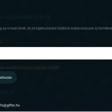
RATKOZÁS HÍRLEVÉLRE
 az e-mail címét, és mi tájékoztatást küldünk webáruházunk új termékeir
es adatfeldolgozási politika (GDPR)
ratkozás
SOLAT
nfo
@
giftio.hu