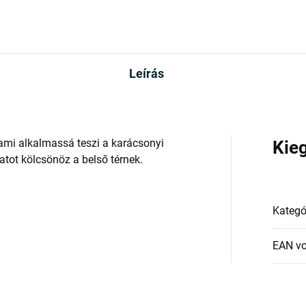
Leírás
 ami alkalmassá teszi a karácsonyi
Kie
atot kölcsönöz a belső térnek.
Kategó
EAN v